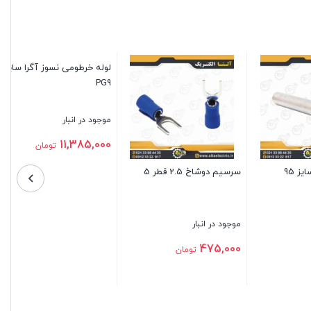
کلید مینیاتوری سه پل 63 آمپر
دنا الکتریک
موجود در انبار
تماس بگیرید
را سایز
کابلشو مسی سایز 185
بستن
موجود در انبار
649,900
تومان
بستن