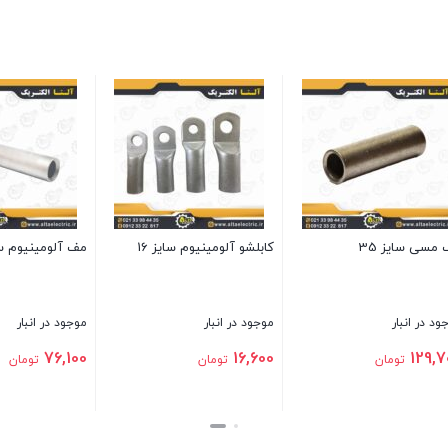
ینیوم سایز 95
سرسیم دوشاخ 2.5 قطر 5
لوله خرطومی نسوز آگ
PG9
ر انبار
موجود در انبار
موجود در انبار
11,385,000
475,000
7
تومان
تومان
تومان
بستن
بستن