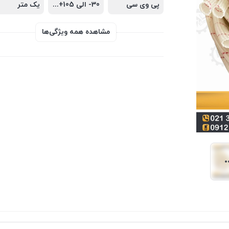
پی وی سی
30- الی 105+ درجه سانتیگراد
یک متر
مشاهده همه ویژگی‌ها