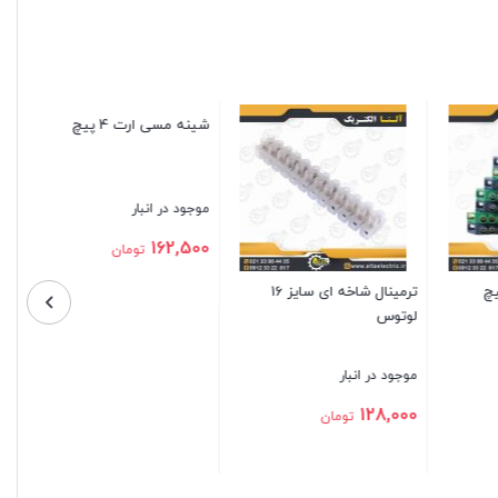
درپوش فشاری گرومت سایز
شینه فانتزی نول 6 پیچ
PG21
موجود در انبار
موجود در انبار
تماس بگیرید
56,000
تومان
بستن
بستن