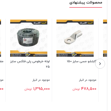
محصولات پیشنهادی
ز
مف مسی سایز 35
کابلشو آلومینیوم سایز 16
مف آلوم
موجود در انبار
موجود در انبار
موجود د
6,100
16,600
129,700
تومان
تومان
بستن
بستن
بستن