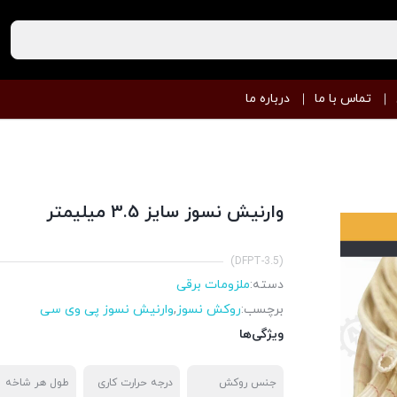
تماس با ما
درباره ما
وارنیش نسوز سایز 3.5 میلیمتر
(DFPT-3.5)
دسته:
ملزومات برقی
برچسب:
روکش نسوز
,
وارنیش نسوز پی وی سی
ویژگی‌ها
جنس روکش
درجه حرارت کاری
طول هر شاخه