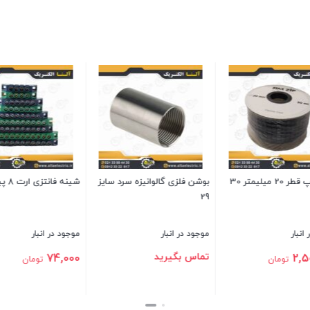
زی ارت 8 پیچ
ترمینال شاخه ای سایز 16
شینه مسی ارت 4 پیچ
لوتوس
 انبار
موجود در انبار
موجود در انبار
162,500
128,000
7
تومان
تومان
تومان
بستن
بستن