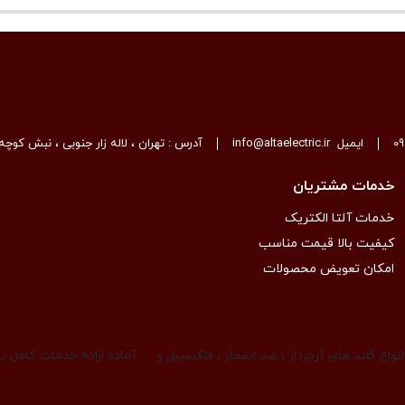
0
ایمیل
info@altaelectric.ir
آدرس : تهران ، لاله زار جنوبی ، نبش کوچه 
خدمات مشتریان
خدمات آلتا الکتریک
کیفیت بالا قیمت مناسب
امکان تعویض محصولات
واع گلند های آرمردار ، ضد انفجار ، فلکسیبل و … آماده ارائه خدمات کامل 