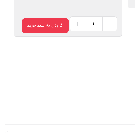
+
-
افزودن به سبد خرید
وارنیش
نسوز
سایز
3.5
میلیمتر
عدد