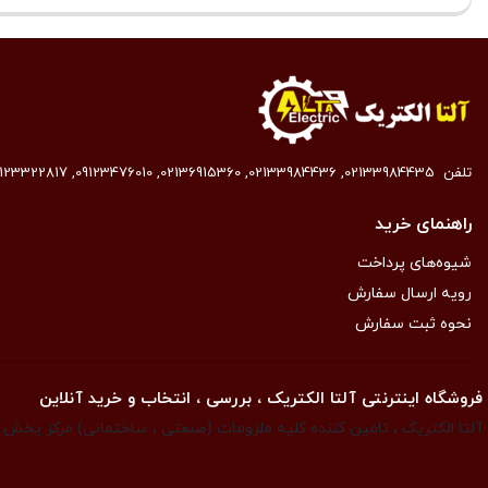
تلفن
02133984435
,
02133984436
,
02136915360
,
09123476010
,
9123322817
راهنمای خرید
شیوه‌های پرداخت
رویه ارسال سفارش
نحوه ثبت سفارش
فروشگاه اینترنتی آلتا الکتریک ، بررسی ، انتخاب و خرید آنلاین
آلتا الکتریک ، تامین کننده کلیه ملزومات (صنعتی ، ساختمانی) مرکز پخش ان