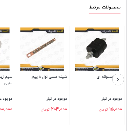
محصولات مرتبط
سیم زیپ قطر 20 میلیمتر 30
بوشن فلزی گالوانیزه سرد سایز
شینه فانت
متری
29
موجود در انبار
موجود در انبار
موجود در
تماس بگیرید
4,000
2,500,000
تومان
بستن
بستن
بستن