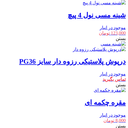
شینه مسی نول 4 پیچ
موجود در انبار
123,000
تومان
بستن
درپوش پلاستیکی رزوه دار سایز PG36
موجود در انبار
تماس بگیرید
بستن
مقره چکمه ای
موجود در انبار
8,000
تومان
بستن