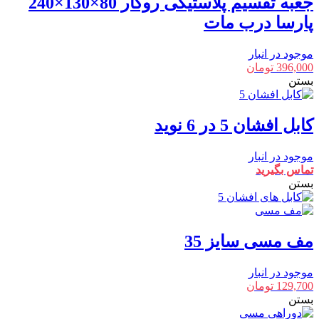
جعبه تقسیم پلاستیکی روکار 80×130×240
پارسا درب مات
موجود در انبار
396,000
تومان
بستن
کابل افشان 5 در 6 نوید
موجود در انبار
تماس بگیرید
بستن
مف مسی سایز 35
موجود در انبار
129,700
تومان
بستن