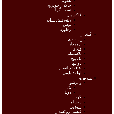
تابلویی
چاکدار خودرویی
نسوز آگرا
فلکسیبل
رهورد خراسان
توس
رهاورد
گلند
آب بندی
آرمردار
فلزی
پلاستیکی
تک پیچ
دو پیچ
EX ضد انفجار
لوله تابلویی
سرسیم
وایرشو
تک
دوبل
گرد
دوشاخ
سوزنی
فیشی روکشدار