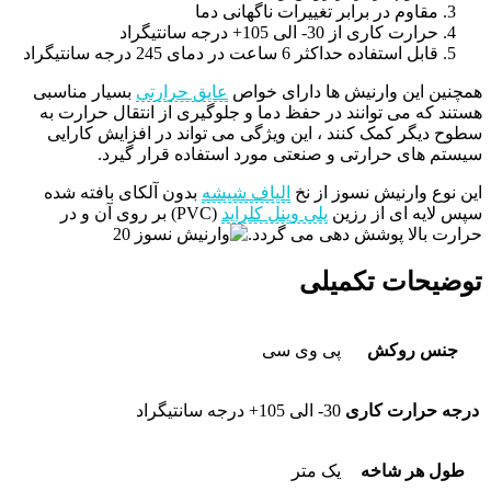
مقاوم در برابر تغییرات ناگهانی دما
حرارت کاری از 30- الی 105+ درجه سانتیگراد
قابل استفاده حداکثر 6 ساعت در دمای 245 درجه سانتیگراد
همچنین این وارنیش ها دارای خواص
عایق حرارتی
بسیار مناسبی
هستند که می توانند در حفظ دما و جلوگیری از انتقال حرارت به
سطوح دیگر کمک کنند ، این ویژگی می تواند در افزایش کارایی
سیستم های حرارتی و صنعتی مورد استفاده قرار گیرد.
اين نوع وارنيش نسوز از نخ
الياف شيشه
بدون آلکای بافته شده
سپس لايه ای از رزين
پلی وينل کلرايد
(PVC) بر روی آن و در
حرارت بالا پوشش دهی می گردد.
توضیحات تکمیلی
جنس روکش
پی وی سی
درجه حرارت کاری
30- الی 105+ درجه سانتیگراد
طول هر شاخه
یک متر