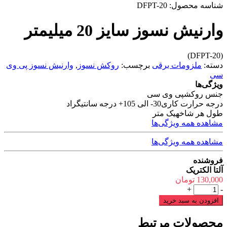
شناسه محصول:
DFPT-20
وارنیش نسوز سایز 20 میلیمتر
(DFPT-20)
دسته:
ملزومات برقی
برچسب:
روکش نسوز
,
وارنیش نسوز پی وی
سی
ویژگی‌ها
جنس روکش
پی وی سی
درجه حرارت کاری
30- الی 105+ درجه سانتیگراد
طول هر شاخه
یک متر
مشاهده همه ویژگی‌ها
مشاهده همه ویژگی‌ها
فروشنده
آلتا الکتریک
130,000
تومان
وارنیش
+
-
نسوز
افزودن به سبد خرید
سایز
20
محصولات مرتبط
میلیمتر