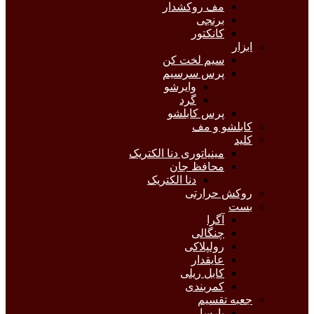
مف روکشدار
برنجی
کانکتور
ابزار
سیم لخت کن
پرس سرسیم
وایرشو
گرد
پرس کابلشو
کابلشو و مف
کلید
مینیاتوری دنا الکتریک
محافظ جان
دنا الکتریک
روکش حرارتی
بست
آگرا
چنگالی
رولپلاکی
عایقدار
کابل ریلی
کمربندی
جعبه تقسیم
پارسا