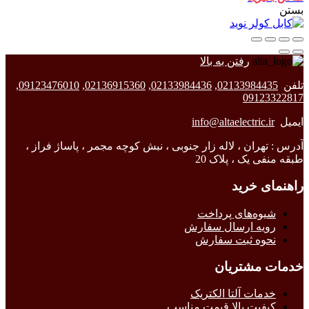
بستن
رفتن به بالا
تلفن
02133984435
,
02133984436
,
02136915360
,
09123476010
,
09123322817
ایمیل
info@altaelectric.ir
آدرس : تهران ، لاله زار جنوبی ، نبش کوچه مجمر ، پاساژ فراز ،
طبقه منفی یک ، پلاک 20
راهنمای خرید
شیوه‌های پرداخت
رویه ارسال سفارش
نحوه ثبت سفارش
خدمات مشتریان
خدمات آلتا الکتریک
کیفیت بالا قیمت مناسب