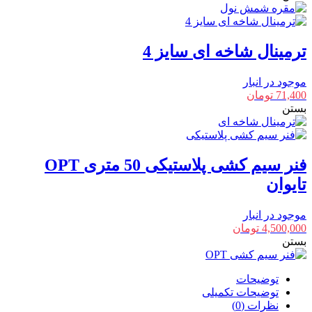
ترمینال شاخه ای سایز 4
موجود در انبار
71,400
تومان
بستن
فنر سیم کشی پلاستیکی 50 متری OPT
تایوان
موجود در انبار
4,500,000
تومان
بستن
توضیحات
توضیحات تکمیلی
نظرات (0)