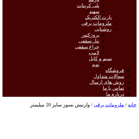
پلی کربنات
سهند
پارت الکتریک
ملزومات برقی
روشنایی
پروژکتور
پنل سقفی
چراغ سقفی
لامپ
سیم و کابل
نوید
فروشگاه
سوالات متداول
روش های ارسال
تماس با ما
درباره ما
خانه
/
ملزومات برقی
/ وارنیش نسوز سایز 20 میلیمتر