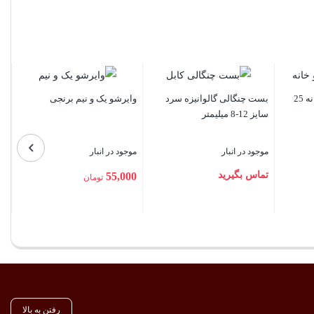
پرس وایرشو شش گوش زن
کابلشو مسی سایز 95
یک و نیم برنجی
موجود در انبار
موجود در انبار
 انبار
336,000
2,500,000
تومان
تومان
5
تومان
بستن
بستن
رفتن به بالا