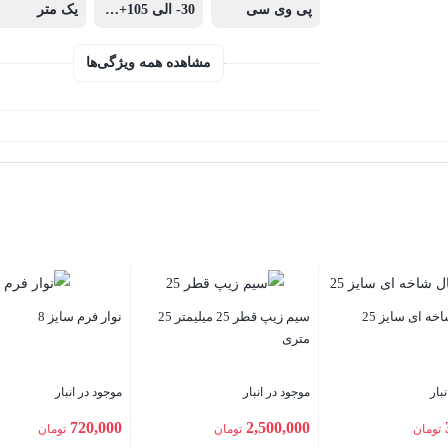
پی وی سی
30- الی 105+ درجه سانتیگراد
یک متر
مشاهده همه ویژگی‌ها
نوار فرم سایز 8
چسب دو طرفه یک سانت
جعبه فیوز روکار 24 تا
موجود در انبار
موجود در انبار
موجود در انبا
تماس بگیرید
1,885,000
720,000
تومان