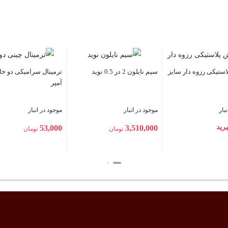
ترمینال سرامیکی دو خانه 25
بست چنگالی گالوانیزه سرد
وایرشو 
آمپر
سایز 12-8 میلیمتر
موجود در انبار
موجود در انبار
موجود در
تماس بگیرید
5,000
53,000
تومان
بستن
بستن
بستن