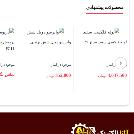
محصولات پیشنهادی
شش برنجی
درپوش پلاستیکی رزوه دار سایز
سیم نایلون 2 در 0.5 نوید
PG11
موجود در انبار
موجود در انبار
تماس بگیرید
3,510,000
ن
تومان
بستن
بستن