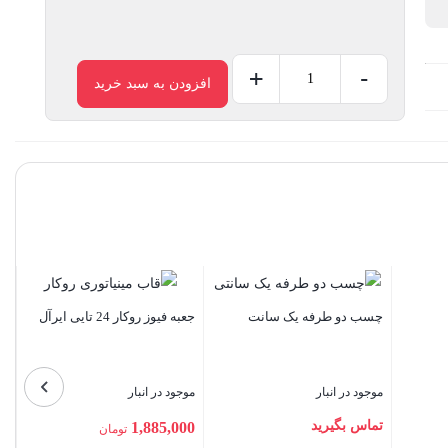
+
-
افزودن به سبد خرید
وارنیش
نسوز
سایز
10
میلیمتر
عدد
شینه مسی نول 4 پیچ
یی ایرآل
وارنیش نسوز سایز 5 میلیمتر
موجود در انبار
ر
موجود در انبار
123,000
تومان
35,000
تومان
تومان