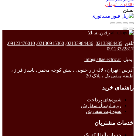
135,000
تومان
بستن
رفتن به بالا
تلفن
02133984435
,
02133984436
,
02136915360
,
09123476010
,
09123322817
ایمیل
info@altaelectric.ir
آدرس : تهران ، لاله زار جنوبی ، نبش کوچه مجمر ، پاساژ فراز ،
طبقه منفی یک ، پلاک 20
راهنمای خرید
شیوه‌های پرداخت
رویه ارسال سفارش
نحوه ثبت سفارش
خدمات مشتریان
خدمات آلتا الکتریک