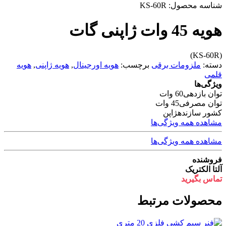
شناسه محصول:
KS-60R
هویه 45 وات ژاپنی گات
(KS-60R)
دسته:
ملزومات برقی
برچسب:
هویه اورجینال
,
هویه ژاپنی
,
هویه
قلمی
ویژگی‌ها
توان بازدهی
60 وات
توان مصرفی
45 وات
کشور سازنده
ژاپن
مشاهده همه ویژگی‌ها
مشاهده همه ویژگی‌ها
فروشنده
آلتا الکتریک
تماس بگیرید
محصولات مرتبط