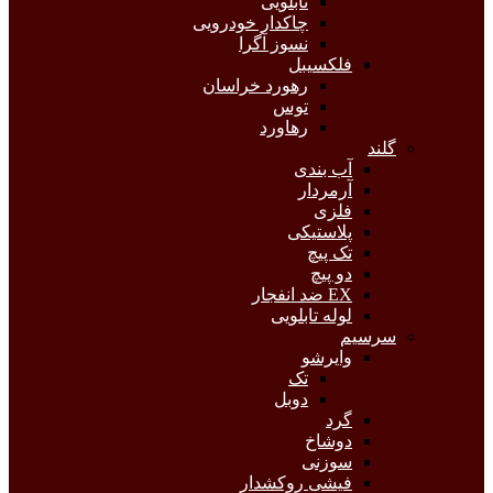
تابلویی
چاکدار خودرویی
نسوز آگرا
فلکسیبل
رهورد خراسان
توس
رهاورد
گلند
آب بندی
آرمردار
فلزی
پلاستیکی
تک پیچ
دو پیچ
EX ضد انفجار
لوله تابلویی
سرسیم
وایرشو
تک
دوبل
گرد
دوشاخ
سوزنی
فیشی روکشدار