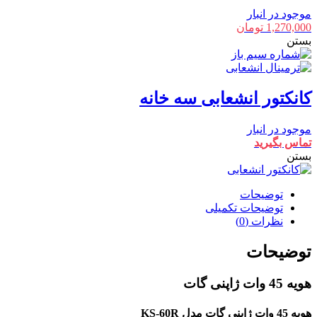
موجود در انبار
1,270,000
تومان
بستن
کانکتور انشعابی سه خانه
موجود در انبار
تماس بگیرید
بستن
توضیحات
توضیحات تکمیلی
نظرات (0)
توضیحات
هویه 45 وات ژاپنی گات
هویه 45 وات ژاپنی گات مدل KS-60R