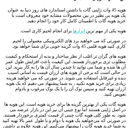
هویه 45 وات ژاپنی گات با داشتن استاندارد های روز دنیا به عنوان
یک هویه بی نظیر در بین محصولات مشابه خود معروف است با
خريد هويه گات با اطمينان کامل کار خود را انجام دهيد.
هویه یکی از مهم ترین
ابزارها
برای انجام لحیم کاری است.
در صورتی که می خواهید برد های الکترونیکی معمولی را لحیم
کاری کنید هویه قلمی 45 وات گزینه خوبی برای شما خواهد بود.
هویه های گران تر اغلب از نظر ساختار و بدنه از استحکام و کیفیت
مطلوب تری برخوردار هستند. این کیفیت باعث افزایش طول عمر
آن ها شده و شما می توانید تا چندین سال آن ها را به کار ببرید. این
در حالی است که برخی از هویه های ارزان قیمت به آسانی آسیب
دیده و غیرقابل استفاده می شوند. در صورتی که می خواهید هزینه
زیادی برای خرید هویه نکنید ، به شما پیشنهاد می دهیم که یک هویه
ارزان تهیه کنید و سپس نوک آن را با یک نوک مرغوب و بادوام
تعویض کنید.
هویه گات یکی از بهترین گزینه ها برای خرید هویه است. این هویه ها
در اصل ژاپنی هستند اما نوع چینی آن نیز این در بازار عرضه می
شود. به طور کلی هویه گات چینی از قیمت کمتری برخوردار هستند.
در صورتی که می‌خواهید یک هویه با دوام و با طول عمر بالا تهیه کنید
به شما خرید هویه گات را پیشنهاد می‌کنیم. این هویه علاوه بر داشتن