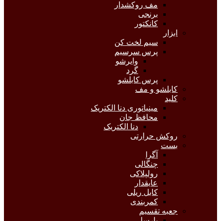
مف روکشدار
برنجی
کانکتور
ابزار
سیم لخت کن
پرس سرسیم
وایرشو
گرد
پرس کابلشو
کابلشو و مف
کلید
مینیاتوری دنا الکتریک
محافظ جان
دنا الکتریک
روکش حرارتی
بست
آگرا
چنگالی
رولپلاکی
عایقدار
کابل ریلی
کمربندی
جعبه تقسیم
پارسا