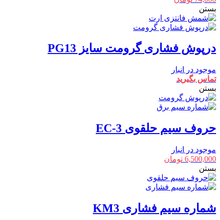
بستن
درپوش فشاری گرومت سایز PG13
موجود در انبار
تماس بگیرید
بستن
حروف سیم حلقوی EC-3
موجود در انبار
6,500,000
تومان
بستن
شماره سیم فشاری KM3