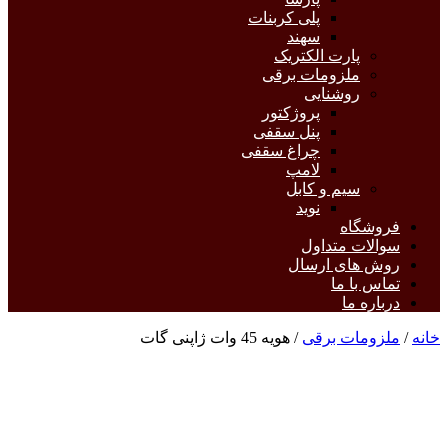
پلی کربنات
سهند
پارت الکتریک
ملزومات برقی
روشنایی
پروژکتور
پنل سقفی
چراغ سقفی
لامپ
سیم و کابل
نوید
فروشگاه
سوالات متداول
روش های ارسال
تماس با ما
درباره ما
خانه
/
ملزومات برقی
/ هویه 45 وات ژاپنی گات