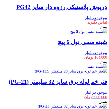
درپوش پلاستیکی رزوه دار سایز PG42
موجود در انبار
تماس بگیرید
بستن
شینه مسی نول 6 پیچ
موجود در انبار
164,000
تومان
بستن
فنر خم لوله برق سایز 32 میلیمتر (PG-21)
موجود در انبار
900,000
تومان
بستن