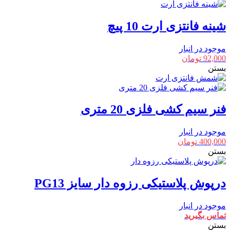
شینه فانتزی ارت 10 پیچ
موجود در انبار
92,000
تومان
بستن
فنر سیم کشی فلزی 20 متری
موجود در انبار
400,000
تومان
بستن
درپوش پلاستیکی رزوه دار سایز PG13
موجود در انبار
تماس بگیرید
بستن