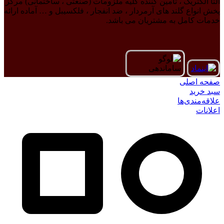
آلتا الکتریک ، تامین کننده کلیه ملزومات (صنعتی ، ساختمانی) مرکز
پخش انواع گلند های آرمردار ، ضد انفجار ، فلکسیبل و … آماده ارائه
خدمات کامل به مشتریان می باشد.
صفحه اصلی
سبد خرید
علاقه‌مندی‌ها
اعلانات