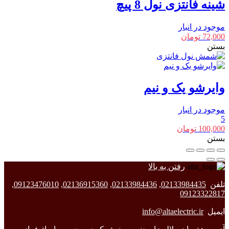
شینه فانتزی نول 8 پیچ
موجود در انبار
72,000
تومان
بستن
وایرشو یک و نیم
موجود در انبار
5
100,000
تومان
بستن
رفتن به بالا
تلفن
02133984435
,
02133984436
,
02136915360
,
09123476010
,
09123322817
ایمیل
info@altaelectric.ir