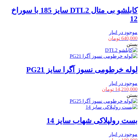
کابلشو بی متال DTL2 سایز 185 با سوراخ
12
موجود در انبار
640,000
تومان
بستن
لوله خرطومی نسوز آگرا سایز PG21
موجود در انبار
14,210,000
تومان
بستن
بست رولپلاکی شهاب سایز 14
موجود در انبار