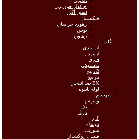
تابلویی
چاکدار خودرویی
نسوز آگرا
فلکسیبل
رهورد خراسان
توس
رهاورد
گلند
آب بندی
آرمردار
فلزی
پلاستیکی
تک پیچ
دو پیچ
EX ضد انفجار
لوله تابلویی
سرسیم
وایرشو
تک
دوبل
گرد
دوشاخ
سوزنی
فیشی روکشدار