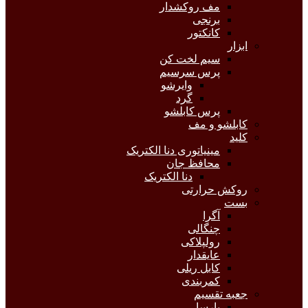
مف روکشدار
برنجی
کانکتور
ابزار
سیم لخت کن
پرس سرسیم
وایرشو
گرد
پرس کابلشو
کابلشو و مف
کلید
مینیاتوری دنا الکتریک
محافظ جان
دنا الکتریک
روکش حرارتی
بست
آگرا
چنگالی
رولپلاکی
عایقدار
کابل ریلی
کمربندی
جعبه تقسیم
پارسا