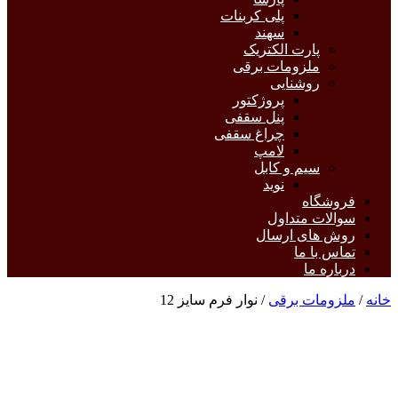
پلی کربنات
سهند
پارت الکتریک
ملزومات برقی
روشنایی
پروژکتور
پنل سقفی
چراغ سقفی
لامپ
سیم و کابل
نوید
فروشگاه
سوالات متداول
روش های ارسال
تماس با ما
درباره ما
خانه
/
ملزومات برقی
/ نوار فرم سایز 12