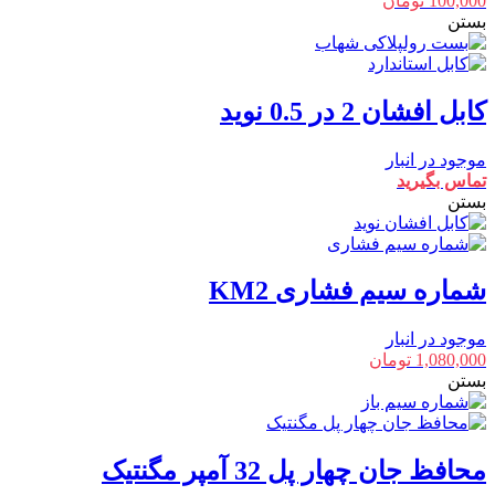
100,000
تومان
بستن
کابل افشان 2 در 0.5 نوید
موجود در انبار
تماس بگیرید
بستن
شماره سیم فشاری KM2
موجود در انبار
1,080,000
تومان
بستن
محافظ جان چهار پل 32 آمپر مگنتیک