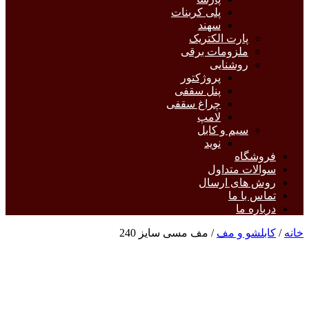
پلی کربنات
سهند
پارت الکتریک
ملزومات برقی
روشنایی
پروژکتور
پنل سقفی
چراغ سقفی
لامپ
سیم و کابل
نوید
فروشگاه
سوالات متداول
روش های ارسال
تماس با ما
درباره ما
خانه
/
کابلشو و مف
/ مف مسی سایز 240