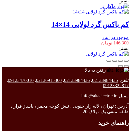
بستن
کم باکس گرد لولایی 14×14
موجود در انبار
146,300
تومان
بستن
رفتن به بالا
تلفن
02133984435
,
02133984436
,
02136915360
,
09123476010
,
09123322817
ایمیل
info@altaelectric.ir
آدرس : تهران ، لاله زار جنوبی ، نبش کوچه مجمر ، پاساژ فراز ،
طبقه منفی یک ، پلاک 20
راهنمای خرید