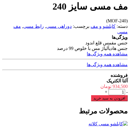
مف مسی سایز 240
(MOF-240)
دسته:
کابلشو و مف
برچسب:
دوراهی مسی
,
رابط مسی
,
مف
مسی
ویژگی‌ها
جنس مف
مس قلع اندود
جنس هادی
آلیاژ مس با خلوص 99 درصد
مشاهده همه ویژگی‌ها
مشاهده همه ویژگی‌ها
فروشنده
آلتا الکتریک
934,500
تومان
مف
+
-
مسی
افزودن به سبد خرید
سایز
240
محصولات مرتبط
عدد