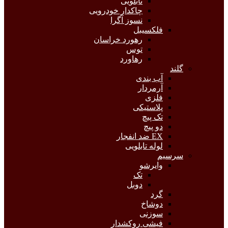
تابلویی
چاکدار خودرویی
نسوز آگرا
فلکسیبل
رهورد خراسان
توس
رهاورد
گلند
آب بندی
آرمردار
فلزی
پلاستیکی
تک پیچ
دو پیچ
EX ضد انفجار
لوله تابلویی
سرسیم
وایرشو
تک
دوبل
گرد
دوشاخ
سوزنی
فیشی روکشدار