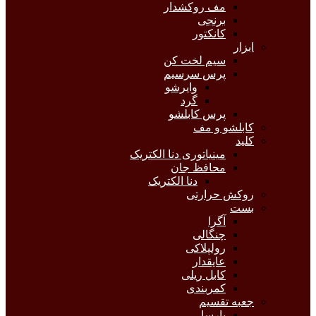
مف روکشدار
برنجی
کانکتور
ابزار
سیم لخت کن
پرس سرسیم
وایرشو
گرد
پرس کابلشو
کابلشو و مف
کلید
مینیاتوری دنا الکتریک
محافظ جان
دنا الکتریک
روکش حرارتی
بست
آگرا
چنگالی
رولپلاکی
عایقدار
کابل ریلی
کمربندی
جعبه تقسیم
پارسا