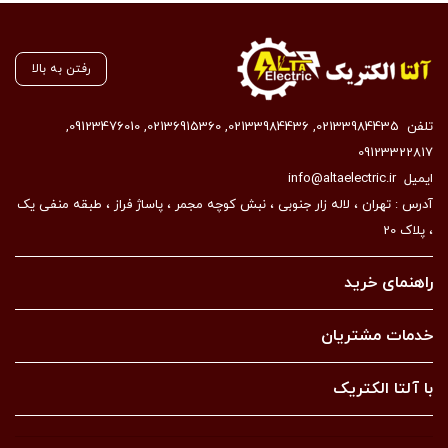
رفتن به بالا
تلفن
02133984435
,
02133984436
,
02136915360
,
09123476010
,
09123322817
ایمیل
info@altaelectric.ir
آدرس : تهران ، لاله زار جنوبی ، نبش کوچه مجمر ، پاساژ فراز ، طبقه منفی یک
، پلاک 20
راهنمای خرید
خدمات مشتریان
با آلتا الکتریک