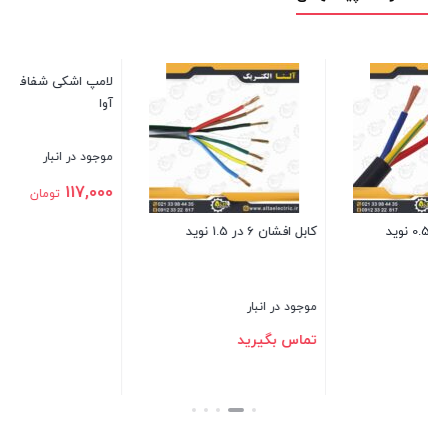
لامپ اشکی شفاف 7 وات سهند
وا
آوا
موجود در انبار
مو
0
117,000
تومان
کابل افشان 6 در 1.5 نوید
بستن
بس
موجود در انبار
تماس بگیرید
بستن