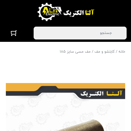
خانه
/
کابلشو و مف
/ مف مسی سایز 185