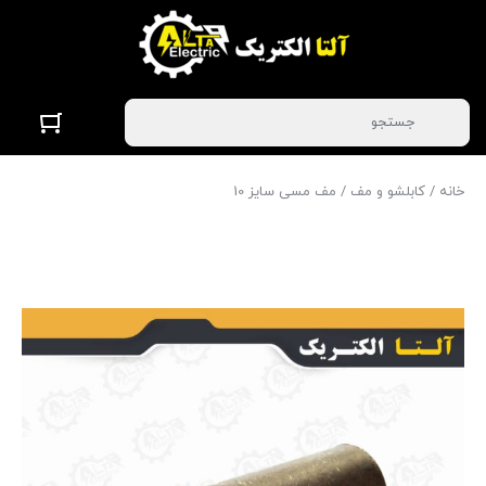
خانه
/
کابلشو و مف
/ مف مسی سایز 10