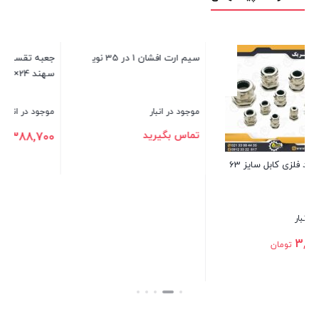
جعبه تقسیم روکار پلاستیکی
س
سهند 24×17
سیم ارت افشان 1 در 35 نوید
موجود در انبار
م
موجود در انبار
ت
388,700
تومان
تماس بگیرید
بستن
ب
بستن