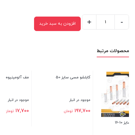
+
-
افزودن به سبد خرید
مف
مسی
سایز
محصولات مرتبط
10
عدد
مف آلومینیوم سایز 25
ک
کابلشو مسی سایز 50
موجود در انبار
مو
موجود در انبار
0
17,700
تومان
197,700
تومان
بستن
بس