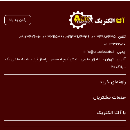
رفتن به بالا
تلفن
02133984435
,
02133984436
,
02136915360
,
09123476010
,
09123322817
ایمیل
info@altaelectric.ir
آدرس : تهران ، لاله زار جنوبی ، نبش کوچه مجمر ، پاساژ فراز ، طبقه منفی یک
، پلاک 20
راهنمای خرید
خدمات مشتریان
با آلتا الکتریک