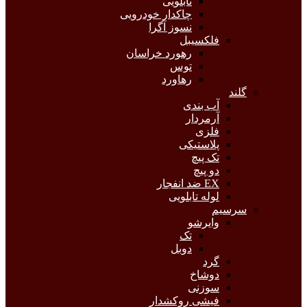
تابلویی
چاکدار خودرویی
نسوز آگرا
فلکسیبل
رهورد خراسان
توس
رهاورد
گلند
آب بندی
آرمردار
فلزی
پلاستیکی
تک پیچ
دو پیچ
EX ضد انفجار
لوله تابلویی
سرسیم
وایرشو
تک
دوبل
گرد
دوشاخ
سوزنی
فیشی روکشدار