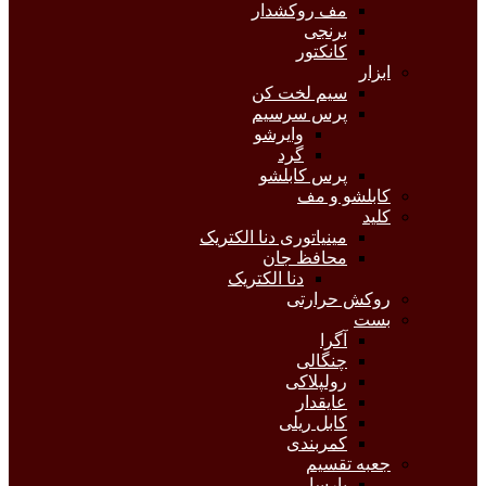
مف روکشدار
برنجی
کانکتور
ابزار
سیم لخت کن
پرس سرسیم
وایرشو
گرد
پرس کابلشو
کابلشو و مف
کلید
مینیاتوری دنا الکتریک
محافظ جان
دنا الکتریک
روکش حرارتی
بست
آگرا
چنگالی
رولپلاکی
عایقدار
کابل ریلی
کمربندی
جعبه تقسیم
پارسا