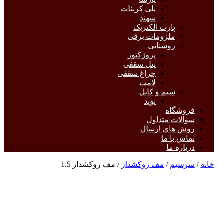
پلی کربنات
سهند
پارت الکتریک
ملزومات برقی
روشنایی
پروژکتور
پنل سقفی
چراغ سقفی
لامپ
سیم و کابل
نوید
فروشگاه
سوالات متداول
روش های ارسال
تماس با ما
درباره ما
خانه
/
سرسیم
/
مف روکشدار
/ مف روکشدار 1.5