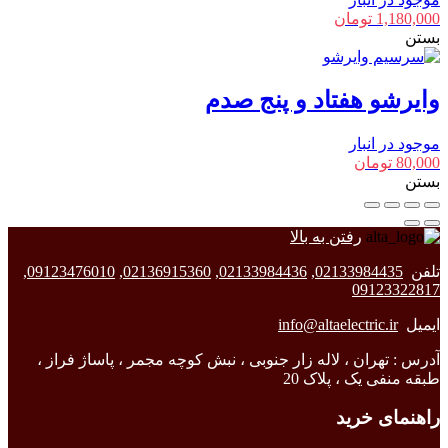
1,180,000
تومان
بستن
وایرشو هفتاد و پنج صدم
موجود در انبار
80,000
تومان
بستن
رفتن به بالا
تلفن
02133984435
,
02133984436
,
02136915360
,
09123476010
,
09123322817
ایمیل
info@altaelectric.ir
آدرس : تهران ، لاله زار جنوبی ، نبش کوچه مجمر ، پاساژ فراز ،
طبقه منفی یک ، پلاک 20
راهنمای خرید