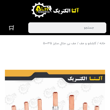
خانه
/
کابلشو و مف
/ مف بی متال سایز 35-50