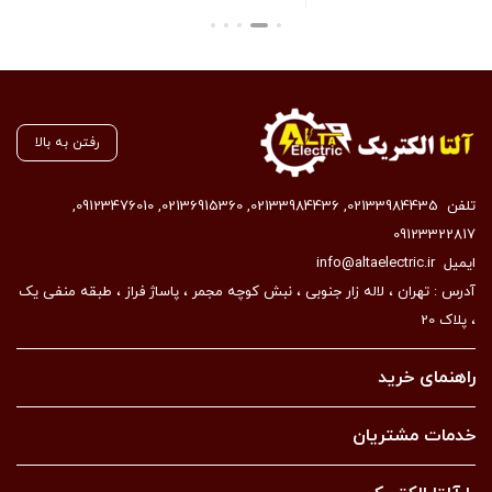
بستن
رفتن به بالا
تلفن
02133984435
,
02133984436
,
02136915360
,
09123476010
,
09123322817
ایمیل
info@altaelectric.ir
آدرس : تهران ، لاله زار جنوبی ، نبش کوچه مجمر ، پاساژ فراز ، طبقه منفی یک
، پلاک 20
راهنمای خرید
خدمات مشتریان