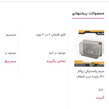
محصولات پیشنهادی
سرسیم گرد 6 سوراخ 5
وا
موجود در انبار
مو
0
1,050,000
تومان
کابل افشان 2 در 6 نوید
بستن
بس
موجود در انبار
تماس بگیرید