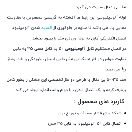
مف بی متال صورت می گيرد.
لوله آلومينيومی اين رابط ها آغشته به گريسی مخصوص با مقاومت
دمايی بالا می باشد تا علاوه بر جلوگيری از
اکسيد
شدن آلومينيوم
اتصال الکتريکی کابل به لوله ورودی مف را بهبود بخشد.
در اتصال مستقیم
کابل آلومینیومی 50
به
کابل مسی 35
به دلیل
تفاوت خواص دو فلز مشکلاتی مثل داغی اتصال ، خوردگی و افت ولتاژ
رخ می دهد.
مف 35-50 بی متال با طراحی دو فلز تخصصی این مشکل را بطور کامل
برطرف کرده و یک اتصال ایمن ، با دوام و استاندارد ایجاد می کند.
کاربرد های محصول :
شبکه های فشار ضعیف و توزیع برق
اتصال کابل 50 آلومینیوم به کابل 35 مس