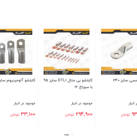
ومینیوم سایز 50
کابلشو بی متال DTL2 سایز 95
با سوراخ 12
با سوراخ 16
انبار
موجود در انبار
موجود در انبار
702,800
343,000
تومان
تومان
تومان
بستن
بستن