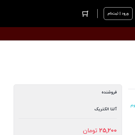
ورود | ثبت‌نام
فروشنده
وم
آلتا الکتریک
25,200
تومان