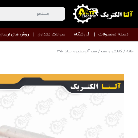
دسته محصولات
فروشگاه
سوالات متداول
روش های ارسال
خانه
/
کابلشو و مف
/ مف آلومینیوم سایز 35