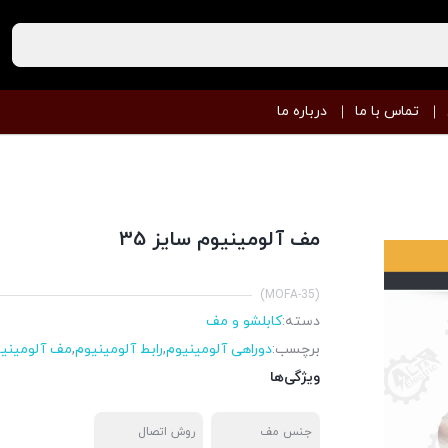
تماس با ما
درباره ما
مف آلومینیوم سایز 35
(MOFA-35)
دسته:
کابلشو و مف
برچسب:
دوراهی آلومینیوم
,
رابط آلومینیوم
,
مف آلومینی
ویژگی‌ها
جنس مف
روش اتصال