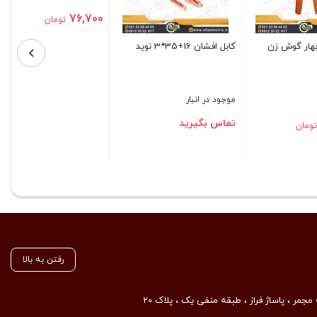
100,000
تومان
استیکی
مف بی متال سایز 16-25
بستن
موجود در انبار
128,000
تومان
بستن
رفتن به بالا
مجمر ، پاساژ فراز ، طبقه منفی یک ، پلاک 20