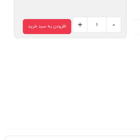
+
-
افزودن به سبد خرید
مف
آلومینیوم
سایز
35
عدد