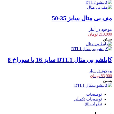
مف بی متال سایز 35-50
موجود در انبار
213,000
تومان
بستن
کابلشو بی متال DTL1 سایز 16 با سوراخ 8
موجود در انبار
83,900
تومان
بستن
توضیحات
توضیحات تکمیلی
نظرات (0)