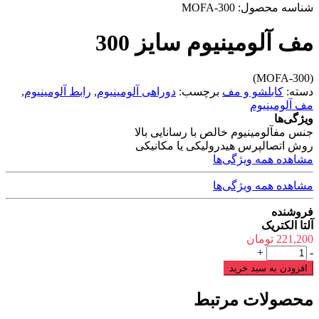
شناسه محصول:
MOFA-300
مف آلومینیوم سایز 300
(MOFA-300)
دسته:
کابلشو و مف
برچسب:
دوراهی آلومینیوم
,
رابط آلومینیوم
,
مف آلومینیوم
ویژگی‌ها
جنس مف
آلومینیوم خالص با رسانایی بالا
روش اتصال
پرس هیدرولیکی یا مکانیکی
مشاهده همه ویژگی‌ها
مشاهده همه ویژگی‌ها
فروشنده
آلتا الکتریک
221,200
تومان
مف
+
-
آلومینیوم
افزودن به سبد خرید
سایز
300
محصولات مرتبط
عدد