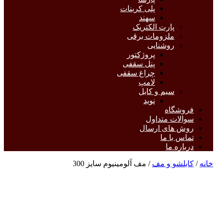
پلی کربنات
سهند
پارت الکتریک
ملزومات برقی
روشنایی
پروژکتور
پنل سقفی
چراغ سقفی
لامپ
سیم و کابل
نوید
فروشگاه
سوالات متداول
روش های ارسال
تماس با ما
درباره ما
خانه
/
کابلشو و مف
/ مف آلومینیوم سایز 300