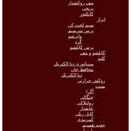
مف روکشدار
برنجی
کانکتور
ابزار
سیم لخت کن
پرس سرسیم
وایرشو
گرد
پرس کابلشو
کابلشو و مف
کلید
مینیاتوری دنا الکتریک
محافظ جان
دنا الکتریک
روکش حرارتی
بست
آگرا
چنگالی
رولپلاکی
عایقدار
کابل ریلی
کمربندی
جعبه تقسیم
پارسا