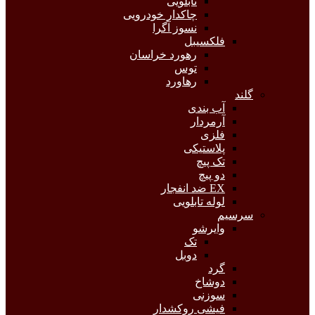
تابلویی
چاکدار خودرویی
نسوز آگرا
فلکسیبل
رهورد خراسان
توس
رهاورد
گلند
آب بندی
آرمردار
فلزی
پلاستیکی
تک پیچ
دو پیچ
EX ضد انفجار
لوله تابلویی
سرسیم
وایرشو
تک
دوبل
گرد
دوشاخ
سوزنی
فیشی روکشدار