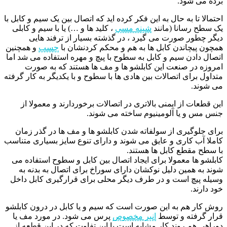
برده می شود.
احتمالا تا به حال به این فکر کرده اید که اتصال بین یک سیم و کابل با
یک سطح رسانا (مانند
شینه مسی
، کلید ها و …) یا با سیم و کابلی
دیگر چطور صورت می گیرد ، در گذشته بسیار از ترفند هایی
همچون پیچاندن کابل ها به هم و محکم کردنشان با
چسب
و همچنین
اتصال دادن سیم و کابل به سطوح با پیچ و مهره استفاده می شد اما
امروزه در صنعت این کابلشو ها و مف ها هستند که به صورت
متداول برای اتصالات بین هادی ها با سطوح و با یکدیگر به کار گرفته
می شوند.
این قطعات از ایمنی بالاتری در اتصالات برخوردارند و معمولا از
جنس مس و یا آلومینیوم ساخته می شوند.
برای جلوگیری از سولفاته شدن کابلشو ها و مف ها در گذر زمان
کاملا آب کاری و عایق می شوند و دارای تنوع سایز بسیاری متناسب
با سطح مقطع کابل ها هستند.
کابلشو ها معمولا برای ایجاد اتصال بین کابل و سطوح استفاده می
شوند به همین دلیل نوکشان دارای سوراخ برای اتصال به بدنه به
وسیله پیچ است و در طرف دیگر محلی برای قرارگیری کابل داخل
خود دارند.
روش کار هم به این صورت است که سیم و یا کابل در درون کابلشو
قرار گرفته و توسط
انبر مخصوص
پرس می شود. در مورد مف یا
دوراهی هم روند کار مشابه است با این تفاوت که در این قطعه از