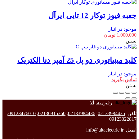
جعبه فیوز توکار 12 تایی ایرآل
موجود در انبار
1,000,000
تومان
بستن
کلید مینیاتوری دو پل 25 آمپر دنا الکتریک
موجود در انبار
تماس بگیرید
بستن
رفتن به بالا
تلفن
02133984435
,
02133984436
,
02136915360
,
09123476010
,
09123322817
ایمیل
info@altaelectric.ir