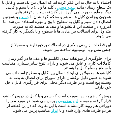
احتمالا تا به حال به این فکر کرده اید که اتصال بین یک سیم و کابل با
یک سطح رسانا (مانند
شینه مسی
، کلید ها و …) یا با سیم و کابلی
دیگر چطور صورت می گیرد ، در گذشته بسیار از ترفند هایی
همچون پیچاندن کابل ها به هم و محکم کردنشان با
چسب
و همچنین
اتصال دادن سیم و کابل به سطوح با پیچ و مهره استفاده می شد اما
امروزه در صنعت این کابلشو ها و مف ها هستند که به صورت
متداول برای اتصالات بین هادی ها با سطوح و با یکدیگر به کار گرفته
می شوند.
این قطعات از ایمنی بالاتری در اتصالات برخوردارند و معمولا از
جنس مس و یا آلومینیوم ساخته می شوند.
برای جلوگیری از سولفاته شدن کابلشو ها و مف ها در گذر زمان
کاملا آب کاری و عایق می شوند و دارای تنوع سایز بسیاری متناسب
با سطح مقطع کابل ها هستند.
کابلشو ها معمولا برای ایجاد اتصال بین کابل و سطوح استفاده می
شوند به همین دلیل نوکشان دارای سوراخ برای اتصال به بدنه به
وسیله پیچ است و در طرف دیگر محلی برای قرارگیری کابل داخل
خود دارند.
روش کار هم به این صورت است که سیم و یا کابل در درون کابلشو
قرار گرفته و توسط
انبر مخصوص
پرس می شود. در مورد مف یا
دوراهی هم روند کار مشابه است با این تفاوت که در این قطعه از
هر دو طرف هادی وارد شده و با
ابزار
مناسب پرس می شود.