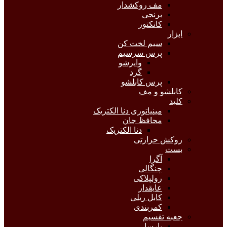
مف روکشدار
برنجی
کانکتور
ابزار
سیم لخت کن
پرس سرسیم
وایرشو
گرد
پرس کابلشو
کابلشو و مف
کلید
مینیاتوری دنا الکتریک
محافظ جان
دنا الکتریک
روکش حرارتی
بست
آگرا
چنگالی
رولپلاکی
عایقدار
کابل ریلی
کمربندی
جعبه تقسیم
پارسا