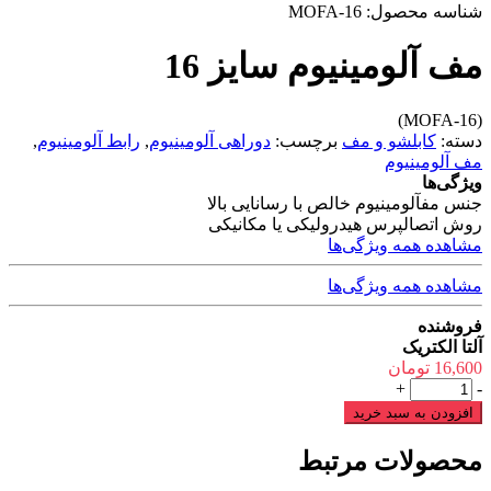
شناسه محصول:
MOFA-16
مف آلومینیوم سایز 16
(MOFA-16)
دسته:
کابلشو و مف
برچسب:
دوراهی آلومینیوم
,
رابط آلومینیوم
,
مف آلومینیوم
ویژگی‌ها
جنس مف
آلومینیوم خالص با رسانایی بالا
روش اتصال
پرس هیدرولیکی یا مکانیکی
مشاهده همه ویژگی‌ها
مشاهده همه ویژگی‌ها
فروشنده
آلتا الکتریک
16,600
تومان
مف
+
-
آلومینیوم
افزودن به سبد خرید
سایز
16
محصولات مرتبط
عدد