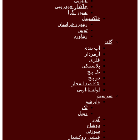
تابلویی
چاکدار خودرویی
نسوز آگرا
فلکسیبل
رهورد خراسان
توس
رهاورد
گلند
آب بندی
آرمردار
فلزی
پلاستیکی
تک پیچ
دو پیچ
EX ضد انفجار
لوله تابلویی
سرسیم
وایرشو
تک
دوبل
گرد
دوشاخ
سوزنی
فیشی روکشدار