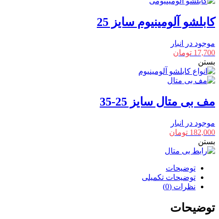
کابلشو آلومینیوم سایز 25
موجود در انبار
17,700
تومان
بستن
مف بی متال سایز 25-35
موجود در انبار
182,000
تومان
بستن
توضیحات
توضیحات تکمیلی
نظرات (0)
توضیحات