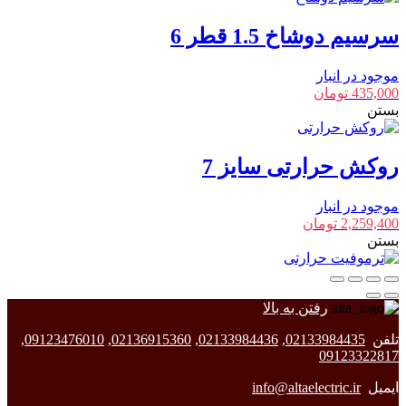
سرسیم دوشاخ 1.5 قطر 6
موجود در انبار
435,000
تومان
بستن
روکش حرارتی سایز 7
موجود در انبار
2,259,400
تومان
بستن
رفتن به بالا
تلفن
02133984435
,
02133984436
,
02136915360
,
09123476010
,
09123322817
ایمیل
info@altaelectric.ir