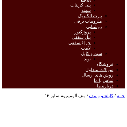
پلی کربنات
سهند
پارت الکتریک
ملزومات برقی
روشنایی
پروژکتور
پنل سقفی
چراغ سقفی
لامپ
سیم و کابل
نوید
فروشگاه
سوالات متداول
روش های ارسال
تماس با ما
درباره ما
خانه
/
کابلشو و مف
/ مف آلومینیوم سایز 16