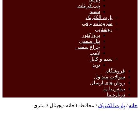
پلی کربنات
سهند
پارت الکتریک
ملزومات برقی
روشنایی
پروژکتور
پنل سقفی
چراغ سقفی
لامپ
سیم و کابل
نوید
فروشگاه
سوالات متداول
روش های ارسال
تماس با ما
درباره ما
خانه
/
پارت الکتریک
/ محافظ 6 خانه دیجیتال 3 متری