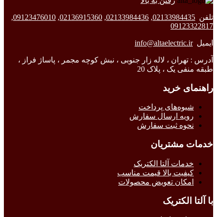
رفتن به بالا
تلفن
02133984435
,
02133984436
,
02136915360
,
09123476010
,
09123322817
ایمیل
info@altaelectric.ir
آدرس : تهران ، لاله زار جنوبی ، نبش کوچه مجمر ، پاساژ فراز ،
طبقه منفی یک ، پلاک 20
راهنمای خرید
شیوه‌های پرداخت
رویه ارسال سفارش
نحوه ثبت سفارش
خدمات مشتریان
خدمات آلتا الکتریک
کیفیت بالا قیمت مناسب
امکان تعویض محصولات
با آلتا الکتریک