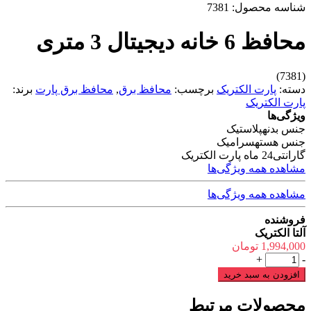
شناسه محصول:
7381
محافظ 6 خانه دیجیتال 3 متری
(7381)
دسته:
پارت الکتریک
برچسب:
محافظ برق
,
محافظ برق پارت
برند:
پارت الکتریک
ویژگی‌ها
جنس بدنه
پلاستیک
جنس هسته
سرامیک
گارانتی
24 ماه پارت الکتریک
مشاهده همه ویژگی‌ها
مشاهده همه ویژگی‌ها
فروشنده
آلتا الکتریک
1,994,000
تومان
محافظ
+
-
6
افزودن به سبد خرید
خانه
دیجیتال
محصولات مرتبط
3