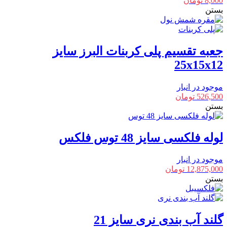
8,000
تومان
بستن
جعبه تقسیم پلی کربنات البرز سایز
25x15x12
موجود در انبار
526,500
تومان
بستن
لوله فلکسی سایز 48 توس فلکس
موجود در انبار
12,875,000
تومان
بستن
گلند آب بندی نری سایز 21