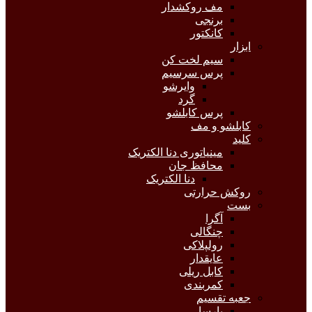
مف روکشدار
برنجی
کانکتور
ابزار
سیم لخت کن
پرس سرسیم
وایرشو
گرد
پرس کابلشو
کابلشو و مف
کلید
مینیاتوری دنا الکتریک
محافظ جان
دنا الکتریک
روکش حرارتی
بست
آگرا
چنگالی
رولپلاکی
عایقدار
کابل ریلی
کمربندی
جعبه تقسیم
پارسا