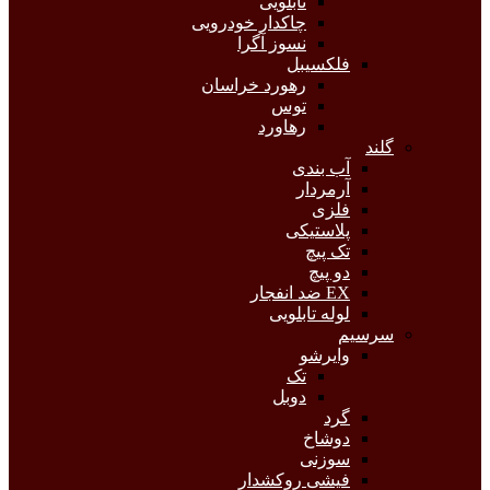
تابلویی
چاکدار خودرویی
نسوز آگرا
فلکسیبل
رهورد خراسان
توس
رهاورد
گلند
آب بندی
آرمردار
فلزی
پلاستیکی
تک پیچ
دو پیچ
EX ضد انفجار
لوله تابلویی
سرسیم
وایرشو
تک
دوبل
گرد
دوشاخ
سوزنی
فیشی روکشدار