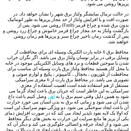
پریزها روشن می شود.
در حالت نرمال نمایشگر ولتاژ برق شهر را نشان خواهد داد. در
صورت افت و یا افزایش ولتاژ از حد مجاز پریزها به طور اتوماتیک
بدون برق شده و چراغ قرمز (Fault) روشن می شود. پس از
بازگشت ولتاژ به حد مجاز چراغ قرمز خاموش و چراغ زرد روشن و
پس از گذشت زمان تاخیر چراغ سبز و پریزها هم زمان روشن
خواهند شد.
محافظ برق 6 خانه پارت الکتریک وسیله ای برای محافظت از
وسایل برقی در برابر نوسان ولتاژ برق می باشد. اگر نگران خراب
شدن یا سوختن قطعات و برد های وسایل الکتریکی موجود در خانه
یا محل کار هستید محافظ ولتاژ برق پارت وسیله ای مناسب برای
محافظت از تلوزیون ، یخچال ، کامپیوتر ، پکیج و لوازم صوتی و
تصویری می باشد. در محافظ برق پارت از 6 مغزی سرامیکی
مستقل از هم استفاده شده است اهمیت استفاده از مغزی
سرامیکی به این خاطر است که جریان برق باعث ایجاد گرما می
شود به همین دلیل وقتی سیم برق را به
آهن
وصل کنیم باعث داغ
شدن آن می شود و زمانی که برق به بدن انسان می خورد حرارت
آن باعث ایجاد سوختگی می شود. دو ویژگی مهم سرامیک این است
که اولا یک لایه نفوذ ناپذیر ایجاد می کند که در صورت افزایش دمای
یکی از پریز ها مانع سرایت این حرارت به بخش های دیگر محافظ
می شود و از ایجاد جرقه و اتصالی جلوگیری می کند و دیگر آن که
استفاده طولانی مدت از جریان برق باعث ایجاد حرارت بالا در محل