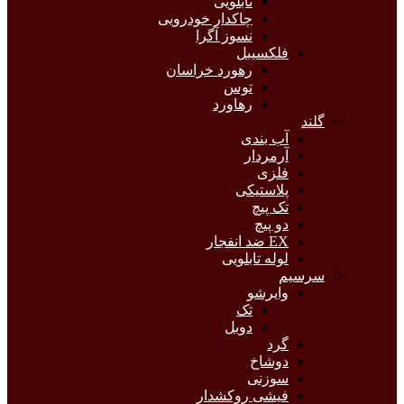
تابلویی
چاکدار خودرویی
نسوز آگرا
فلکسیبل
رهورد خراسان
توس
رهاورد
گلند
آب بندی
آرمردار
فلزی
پلاستیکی
تک پیچ
دو پیچ
EX ضد انفجار
لوله تابلویی
سرسیم
وایرشو
تک
دوبل
گرد
دوشاخ
سوزنی
فیشی روکشدار