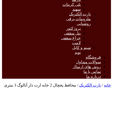
پلی کربنات
سهند
پارت الکتریک
ملزومات برقی
روشنایی
پروژکتور
پنل سقفی
چراغ سقفی
لامپ
سیم و کابل
نوید
فروشگاه
سوالات متداول
روش های ارسال
تماس با ما
درباره ما
خانه
/
پارت الکتریک
/ محافظ یخچال 2 خانه ارت دار آنالوگ 3 متری