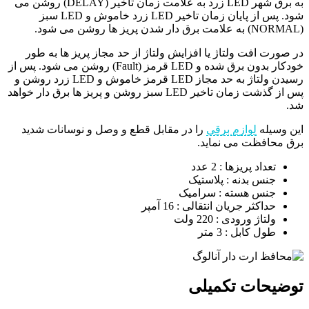
به برق شهر LED زرد به علامت زمان تاخیر (DELAY) روشن می
شود. پس از پایان زمان تاخیر LED زرد خاموش و LED سبز
(NORMAL) به علامت برق دار شدن پریز ها روشن می شود.
در صورت افت ولتاژ یا افزایش ولتاژ از حد مجاز پریز ها به طور
خودکار بدون برق شده و LED قرمز (Fault) روشن می شود. پس از
رسیدن ولتاژ به حد مجاز LED قرمز خاموش و LED زرد روشن و
پس از گذشت زمان تاخیر LED سبز روشن و پریز ها برق دار خواهد
شد.
این وسیله
لوازم برقی
را در مقابل قطع و وصل و نوسانات شدید
برق محافظت می نماید.
تعداد پریزها : 2 عدد
جنس بدنه : پلاستیک
جنس هسته : سرامیک
حداکثر جریان انتقالی : 16 آمپر
ولتاژ ورودی : 220 ولت
طول کابل : 3 متر
توضیحات تکمیلی