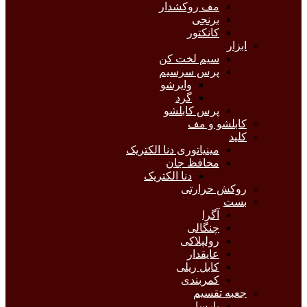
مف روکشدار
برنجی
کانکتور
ابزار
سیم لخت کن
پرس سرسیم
وایرشو
گرد
پرس کابلشو
کابلشو و مف
کلید
مینیاتوری دنا الکتریک
محافظ جان
دنا الکتریک
روکش حرارتی
بست
آگرا
چنگالی
رولپلاکی
عایقدار
کابل ریلی
کمربندی
جعبه تقسیم
پارسا