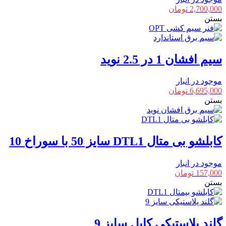
2,700,000
تومان
بستن
سیم افشان 1 در 2.5 نوید
موجود در انبار
6,695,000
تومان
بستن
کابلشو بی متال DTL1 سایز 50 با سوراخ 10
موجود در انبار
157,000
تومان
بستن
گلند پلاستیکی کابل سایز 9