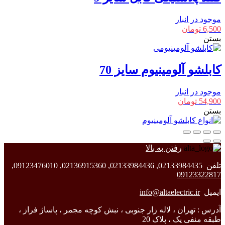
موجود در انبار
6,500
تومان
بستن
کابلشو آلومینیوم سایز 70
موجود در انبار
54,900
تومان
بستن
رفتن به بالا
تلفن
02133984435
,
02133984436
,
02136915360
,
09123476010
,
09123322817
ایمیل
info@altaelectric.ir
آدرس : تهران ، لاله زار جنوبی ، نبش کوچه مجمر ، پاساژ فراز ،
طبقه منفی یک ، پلاک 20