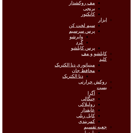
مف روکشدار
برنجی
کانکتور
ابزار
سیم لخت کن
پرس سرسیم
وایرشو
گرد
پرس کابلشو
کابلشو و مف
کلید
مینیاتوری دنا الکتریک
محافظ جان
دنا الکتریک
روکش حرارتی
بست
آگرا
چنگالی
رولپلاکی
عایقدار
کابل ریلی
کمربندی
جعبه تقسیم
پارسا