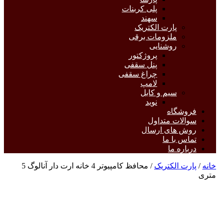
پلی کربنات
سهند
پارت الکتریک
ملزومات برقی
روشنایی
پروژکتور
پنل سقفی
چراغ سقفی
لامپ
سیم و کابل
نوید
فروشگاه
سوالات متداول
روش های ارسال
تماس با ما
درباره ما
خانه
/
پارت الکتریک
/ محافظ کامپیوتر 4 خانه ارت دار آنالوگ 5
متری