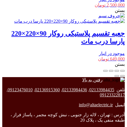
2,500,000
تومان
بستن
جعبه تقسیم پلاستیکی روکار 90×220×220
پارسا درب مات
موجود در انبار
649,000
تومان
بستن
رفتن به بالا
تلفن
02133984435
,
02133984436
,
02136915360
,
09123476010
,
09123322817
ایمیل
info@altaelectric.ir
آدرس : تهران ، لاله زار جنوبی ، نبش کوچه مجمر ، پاساژ فراز ،
طبقه منفی یک ، پلاک 20