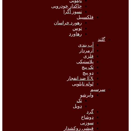
تابلویی
چاکدار خودرویی
نسوز آگرا
فلکسیبل
رهورد خراسان
توس
رهاورد
گلند
آب بندی
آرمردار
فلزی
پلاستیکی
تک پیچ
دو پیچ
EX ضد انفجار
لوله تابلویی
سرسیم
وایرشو
تک
دوبل
گرد
دوشاخ
سوزنی
فیشی روکشدار