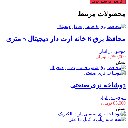
کامپیوتر
افزودن به سبد خرید
4
خانه
محصولات مرتبط
ارت
دار
آنالوگ
5
محافظ برق 6 خانه ارت دار دیجیتال 5 متری
متری
عدد
موجود در انبار
2,759,000
تومان
بستن
دوشاخه نری صنعتی
موجود در انبار
85,000
تومان
بستن