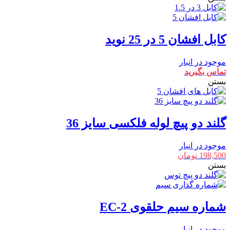
کابل افشان 5 در 25 نوید
موجود در انبار
تماس بگیرید
بستن
گلند دو پیچ لوله فلکسی سایز 36
موجود در انبار
198,500
تومان
بستن
شماره سیم حلقوی EC-2
موجود در انبار