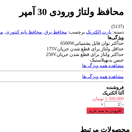
محافظ ولتاژ ورودی 30 آمپر
(5137)
دسته:
پارت الکتریک
برچسب:
محافظ برق
,
محافظ پایه کنتوری
,
مح
ویژگی‌ها
حداکثر توان قابل پشتیبانی
6500W
حداقل ولتاژ برای قطع شدن جریان
175V
حداکثر ولتاژ برای قطع شدن جریان
250V
جنس بدنه
پلاستیک
مشاهده همه ویژگی‌ها
مشاهده همه ویژگی‌ها
فروشنده
آلتا الکتریک
1,500,000
تومان
محافظ
+
-
ولتاژ
افزودن به سبد خرید
ورودی
30
آمپر
محصولات مرتبط
عدد