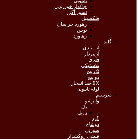
تابلویی
چاکدار خودرویی
نسوز آگرا
فلکسیبل
رهورد خراسان
توس
رهاورد
گلند
آب بندی
آرمردار
فلزی
پلاستیکی
تک پیچ
دو پیچ
EX ضد انفجار
لوله تابلویی
سرسیم
وایرشو
تک
دوبل
گرد
دوشاخ
سوزنی
فیشی روکشدار