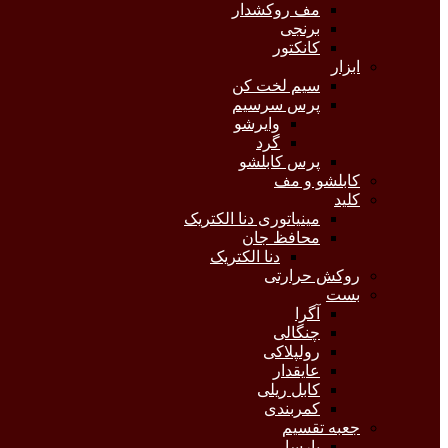
مف روکشدار
برنجی
کانکتور
ابزار
سیم لخت کن
پرس سرسیم
وایرشو
گرد
پرس کابلشو
کابلشو و مف
کلید
مینیاتوری دنا الکتریک
محافظ جان
دنا الکتریک
روکش حرارتی
بست
آگرا
چنگالی
رولپلاکی
عایقدار
کابل ریلی
کمربندی
جعبه تقسیم
پارسا