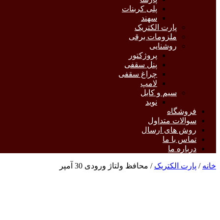
پلی کربنات
سهند
پارت الکتریک
ملزومات برقی
روشنایی
پروژکتور
پنل سقفی
چراغ سقفی
لامپ
سیم و کابل
نوید
فروشگاه
سوالات متداول
روش های ارسال
تماس با ما
درباره ما
خانه
/
پارت الکتریک
/ محافظ ولتاژ ورودی 30 آمپر