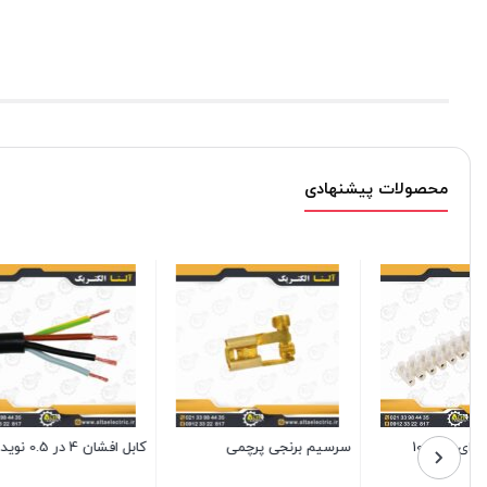
محصولات پیشنهادی
کابلشو بی متال DTL2 سایز 95
پنل گرد بدون فریم با فنر قابل
با سوراخ 12
تنظیم سری آبادیس 18 وات
دنا الکتر