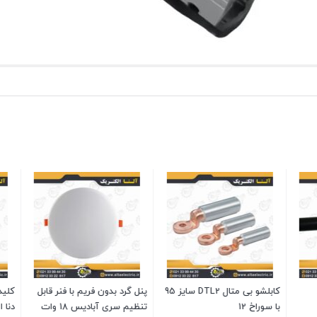
جعبه تقسیم پلاستیکی
70×120×120 پارسا درب شفاف
موجود در انبار
تماس بگیرید
کلید مینیاتوری دو پل 10 آمپر
مف مسی سایز 35
یک
بستن