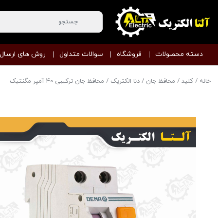
دسته محصولات
فروشگاه
سوالات متداول
روش های ارسال
خانه
/
کلید
/
محافظ جان
/
دنا الکتریک
/ محافظ جان ترکیبی 40 آمپر مگنتیک