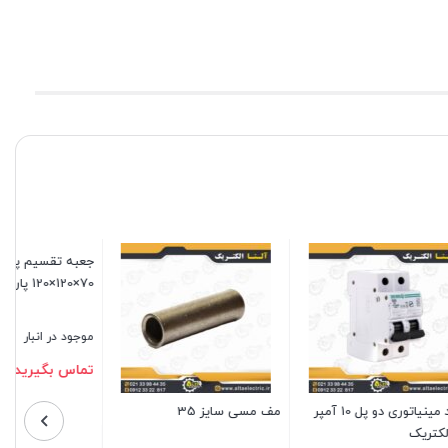
 روکار
وایرشو ده برنجی
سرسیم فیشی مادگی فشنگی
2.5
موجود در انبار
موجود در انبار
495,000
200,000
تومان
تومان
بستن
بستن