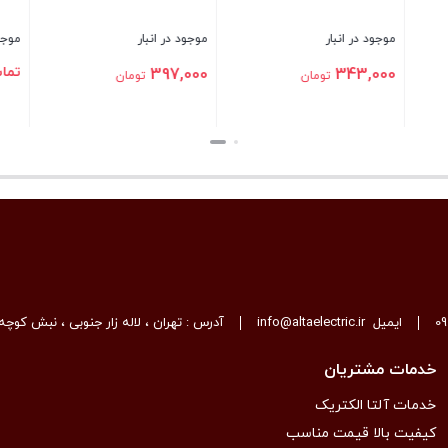
انبار
موجود در انبار
یرید
129,700
تومان
بستن
0
ایمیل
info@altaelectric.ir
آدرس : تهران ، لاله زار جنوبی ، نبش کوچه 
خدمات مشتریان
خدمات آلتا الکتریک
کیفیت بالا قیمت مناسب