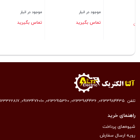
موجود در انبار
موجود در انبار
موجود در 
تماس بگ
397,000
343,000
تومان
تومان
بستن
بستن
بستن
تلفن
02133984435
,
02133984436
,
02136915360
,
09123476010
,
9123322817
راهنمای خرید
شیوه‌های پرداخت
رویه ارسال سفارش