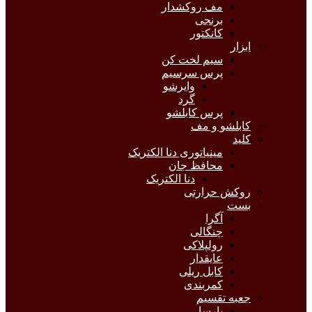
مف روکشدار
برنجی
کانکتور
ابزار
سیم لخت کن
پرس سرسیم
وایرشو
گرد
پرس کابلشو
کابلشو و مف
کلید
مینیاتوری دنا الکتریک
محافظ جان
دنا الکتریک
روکش حرارتی
بست
آگرا
چنگالی
رولپلاکی
عایقدار
کابل ریلی
کمربندی
جعبه تقسیم
پارسا