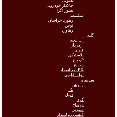
تابلویی
چاکدار خودرویی
نسوز آگرا
فلکسیبل
رهورد خراسان
توس
رهاورد
گلند
آب بندی
آرمردار
فلزی
پلاستیکی
تک پیچ
دو پیچ
EX ضد انفجار
لوله تابلویی
سرسیم
وایرشو
تک
دوبل
گرد
دوشاخ
سوزنی
فیشی روکشدار