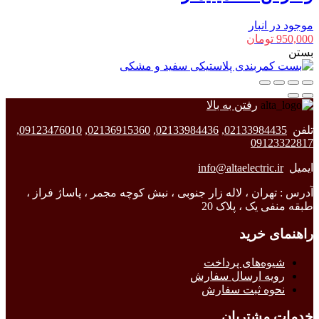
موجود در انبار
950,000
تومان
بستن
رفتن به بالا
تلفن
02133984435
,
02133984436
,
02136915360
,
09123476010
,
09123322817
ایمیل
info@altaelectric.ir
آدرس : تهران ، لاله زار جنوبی ، نبش کوچه مجمر ، پاساژ فراز ،
طبقه منفی یک ، پلاک 20
راهنمای خرید
شیوه‌های پرداخت
رویه ارسال سفارش
نحوه ثبت سفارش
خدمات مشتریان