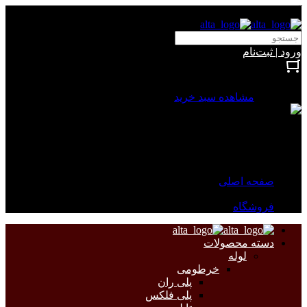
آلتا الکتریک
ورود | ثبت‌نام
بستن
0 محصول
مشاهده سبد خرید
سبد خرید شما خالی است.
جهت مشاهده محصولات بیشتر به صفحات زیر مراجعه نمایید.
صفحه اصلی
فروشگاه
دسته محصولات
لوله
خرطومی
پلی ران
پلی فلکس