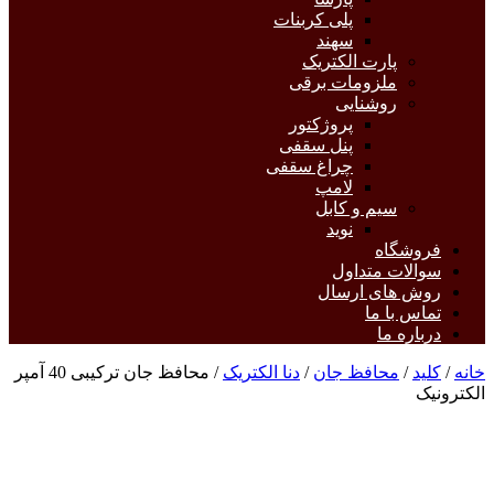
پلی کربنات
سهند
پارت الکتریک
ملزومات برقی
روشنایی
پروژکتور
پنل سقفی
چراغ سقفی
لامپ
سیم و کابل
نوید
فروشگاه
سوالات متداول
روش های ارسال
تماس با ما
درباره ما
خانه
/
کلید
/
محافظ جان
/
دنا الکتریک
/ محافظ جان ترکیبی 40 آمپر
الکترونیک