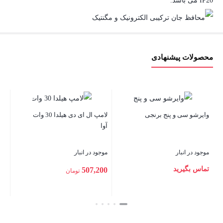
IP20 می باشد.
محصولات پیشنهادی
لامپ ال ای دی یوفو 30 وات سهند
و
آوا
لامپ ال ای دی هیلدا 30 وات سهند
آوا
موجود در انبار
م
موجود در انبار
0
615,900
تومان
507,200
تومان
بستن
بس
بستن