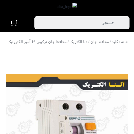
خانه
/
کلید
/
محافظ جان
/
دنا الکتریک
/ محافظ جان ترکیبی 16 آمپر الکترونیک