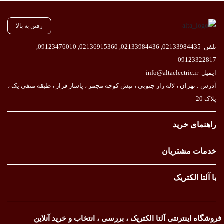
رفتن به بالا
تلفن
02133984435
,
02133984436
,
02136915360
,
09123476010
,
09123322817
ایمیل
info@altaelectric.ir
آدرس : تهران ، لاله زار جنوبی ، نبش کوچه مجمر ، پاساژ فراز ، طبقه منفی یک ،
پلاک 20
راهنمای خرید
خدمات مشتریان
با آلتا الکتریک
فروشگاه اینترنتی آلتا الکتریک ، بررسی ، انتخاب و خرید آنلاین