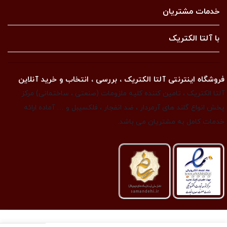
خدمات مشتریان
با آلتا الکتریک
فروشگاه اینترنتی آلتا الکتریک ، بررسی ، انتخاب و خرید آنلاین
آلتا الکتریک ، تامین کننده کلیه ملزومات (صنعتی ، ساختمانی) مرکز
پخش انواع گلند های آرمردار ، ضد انفجار ، فلکسیبل و … آماده ارائه
خدمات کامل به مشتریان می باشد.