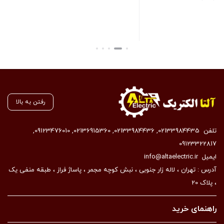
تماس بگیرید
بستن
رفتن به بالا
تلفن
02133984435
,
02133984436
,
02136915360
,
09123476010
,
09123322817
ایمیل
info@altaelectric.ir
آدرس : تهران ، لاله زار جنوبی ، نبش کوچه مجمر ، پاساژ فراز ، طبقه منفی یک
، پلاک 20
راهنمای خرید