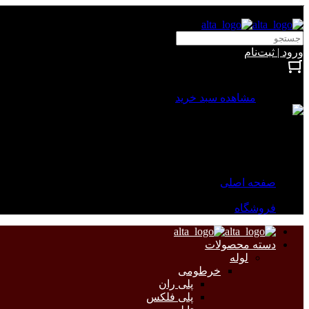
آلتا الکتریک
ورود | ثبت‌نام
بستن
0 محصول
مشاهده سبد خرید
سبد خرید شما خالی است.
جهت مشاهده محصولات بیشتر به صفحات زیر مراجعه نمایید.
صفحه اصلی
فروشگاه
دسته محصولات
لوله
خرطومی
پلی ران
پلی فلکس