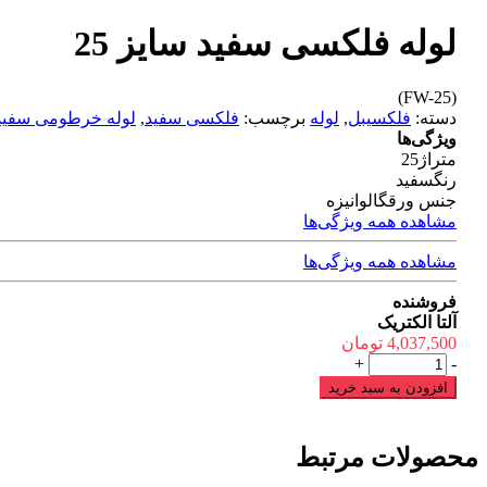
لوله فلکسی سفید سایز 25
(FW-25)
دسته:
فلکسیبل
,
لوله
برچسب:
فلکسی سفید
,
لوله خرطومی سفید
ویژگی‌ها
متراژ
25
رنگ
سفید
جنس ورق
گالوانیزه
مشاهده همه ویژگی‌ها
مشاهده همه ویژگی‌ها
فروشنده
آلتا الکتریک
4,037,500
تومان
لوله
+
-
فلکسی
افزودن به سبد خرید
سفید
سایز
25
محصولات مرتبط
عدد