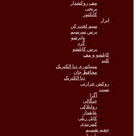
مف روکشدار
برنجی
کانکتور
ابزار
سیم لخت کن
پرس سرسیم
وایرشو
گرد
پرس کابلشو
کابلشو و مف
کلید
مینیاتوری دنا الکتریک
محافظ جان
دنا الکتریک
روکش حرارتی
بست
آگرا
چنگالی
رولپلاکی
عایقدار
کابل ریلی
کمربندی
جعبه تقسیم
پارسا