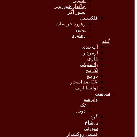
تابلویی
چاکدار خودرویی
نسوز آگرا
فلکسیبل
رهورد خراسان
توس
رهاورد
گلند
آب بندی
آرمردار
فلزی
پلاستیکی
تک پیچ
دو پیچ
EX ضد انفجار
لوله تابلویی
سرسیم
وایرشو
تک
دوبل
گرد
دوشاخ
سوزنی
فیشی روکشدار