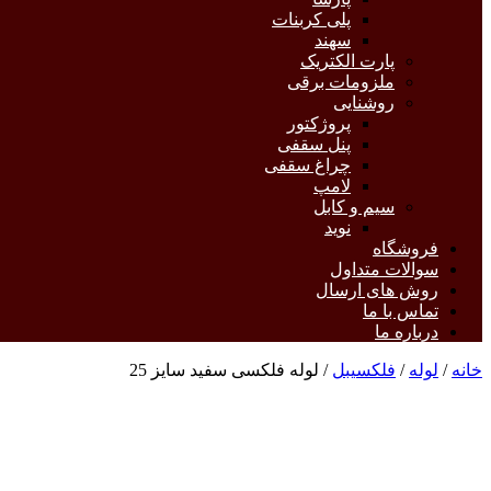
پلی کربنات
سهند
پارت الکتریک
ملزومات برقی
روشنایی
پروژکتور
پنل سقفی
چراغ سقفی
لامپ
سیم و کابل
نوید
فروشگاه
سوالات متداول
روش های ارسال
تماس با ما
درباره ما
خانه
/
لوله
/
فلکسیبل
/ لوله فلکسی سفید سایز 25