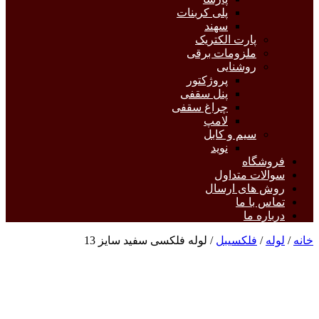
پلی کربنات
سهند
پارت الکتریک
ملزومات برقی
روشنایی
پروژکتور
پنل سقفی
چراغ سقفی
لامپ
سیم و کابل
نوید
فروشگاه
سوالات متداول
روش های ارسال
تماس با ما
درباره ما
خانه
/
لوله
/
فلکسیبل
/ لوله فلکسی سفید سایز 13