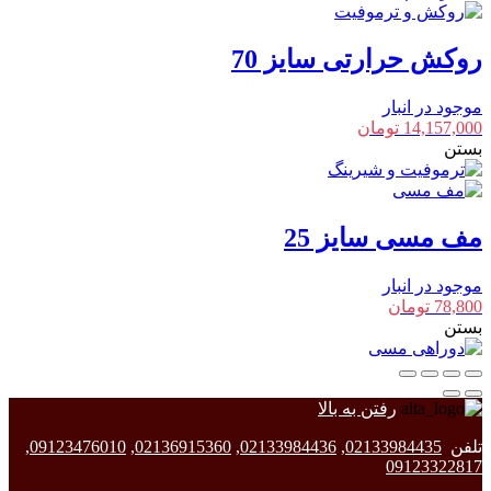
روکش حرارتی سایز 70
موجود در انبار
14,157,000
تومان
بستن
مف مسی سایز 25
موجود در انبار
78,800
تومان
بستن
رفتن به بالا
تلفن
02133984435
,
02133984436
,
02136915360
,
09123476010
,
09123322817