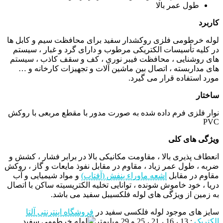
طول عمر بالا
کاربرد
لوله خرطومی فلزی روکشدار سفید برای محافظت سیم و کابل ها
در کلیه تأسیسات الکتریکی مرطوب و دارای گرد و غبار ، سیستم
های روشنایی ، محافظت فیبر نوری ، کف و سقف کاذب ، سیستم
های مداربسته ، اتصال بین ماشین آلات و تجهیزات کارخانه و …
مورد استفاده قرار می گیرد.
ساختار
نوار فلزی فرم داده شده به صورت مدور با مقطع مربعی با روکش
PVC
ویژگی های کلی
انعطاف پذیری بالا ، مقاومت مکانیکی بالا در برابر فشار ، کشش و
ضربه ، طول عمر زیاد ، مقاوم در مقابل نفوذ مایعات و گاز ، روکش
مقاوم در مقابل
اشعه ماوراء بنفش (آفتاب)
و مواد شیمیایی و آب
دریا ، خود خاموش شونده ، توانایی تخلیه الکتریسیته ساکن با اتصال
به زمین از ویژگی های لوله فلکسیبل سفید می باشد.
سایز های موجود لوله فلکسی سفید در
فروشگاه اینترنتی آلتا
الکتریک
: 13 ، 16 ، 21 ، 25 و 29 میلیمتر