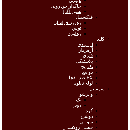
تابلویی
چاکدار خودرویی
نسوز آگرا
فلکسیبل
رهورد خراسان
توس
رهاورد
گلند
آب بندی
آرمردار
فلزی
پلاستیکی
تک پیچ
دو پیچ
EX ضد انفجار
لوله تابلویی
سرسیم
وایرشو
تک
دوبل
گرد
دوشاخ
سوزنی
فیشی روکشدار