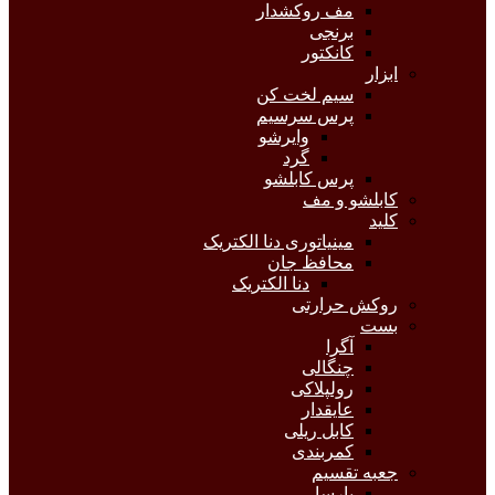
مف روکشدار
برنجی
کانکتور
ابزار
سیم لخت کن
پرس سرسیم
وایرشو
گرد
پرس کابلشو
کابلشو و مف
کلید
مینیاتوری دنا الکتریک
محافظ جان
دنا الکتریک
روکش حرارتی
بست
آگرا
چنگالی
رولپلاکی
عایقدار
کابل ریلی
کمربندی
جعبه تقسیم
پارسا