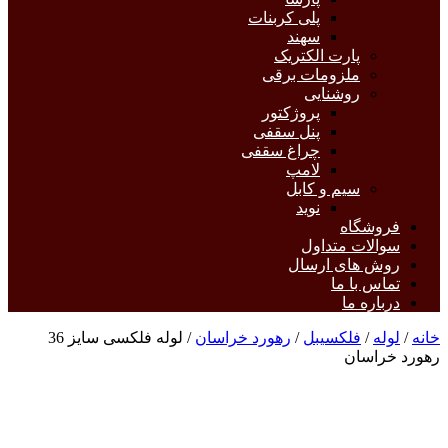
پلی کربنات
سهند
پارت الکتریک
ملزومات برقی
روشنایی
پروژکتور
پنل سقفی
چراغ سقفی
لامپ
سیم و کابل
نوید
فروشگاه
سوالات متداول
روش های ارسال
تماس با ما
درباره ما
خانه
/
لوله
/
فلکسیبل
/
رهورد خراسان
/ لوله فلکسی سایز 36
رهورد خراسان