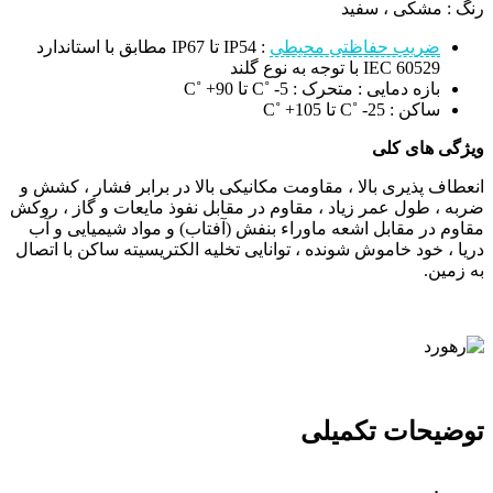
رنگ : مشکی ، سفید
ضریب حفاظتی محیطی
: IP54 تا IP67 مطابق با استاندارد
IEC 60529 با توجه به نوع گلند
بازه دمایی : متحرک : C˚ -5 تا C˚ +90
ساکن : C˚ -25 تا C˚ +105
ویژگی های کلی
انعطاف پذیری بالا ، مقاومت مکانیکی بالا در برابر فشار ، کشش و
ضربه ، طول عمر زیاد ، مقاوم در مقابل نفوذ مایعات و گاز ، روکش
مقاوم در مقابل اشعه ماوراء بنفش (آفتاب) و مواد شیمیایی و آب
دریا ، خود خاموش شونده ، توانایی تخلیه الکتریسیته ساکن با اتصال
به زمین.
توضیحات تکمیلی