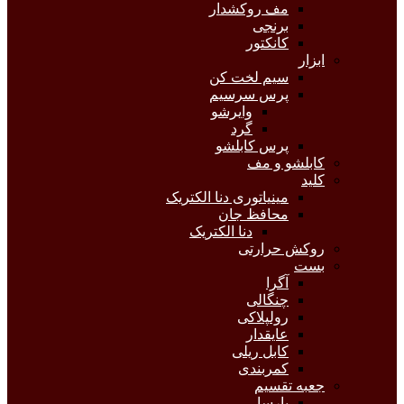
مف روکشدار
برنجی
کانکتور
ابزار
سیم لخت کن
پرس سرسیم
وایرشو
گرد
پرس کابلشو
کابلشو و مف
کلید
مینیاتوری دنا الکتریک
محافظ جان
دنا الکتریک
روکش حرارتی
بست
آگرا
چنگالی
رولپلاکی
عایقدار
کابل ریلی
کمربندی
جعبه تقسیم
پارسا