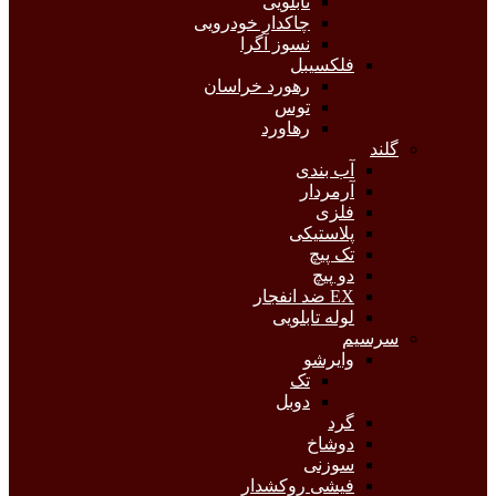
تابلویی
چاکدار خودرویی
نسوز آگرا
فلکسیبل
رهورد خراسان
توس
رهاورد
گلند
آب بندی
آرمردار
فلزی
پلاستیکی
تک پیچ
دو پیچ
EX ضد انفجار
لوله تابلویی
سرسیم
وایرشو
تک
دوبل
گرد
دوشاخ
سوزنی
فیشی روکشدار