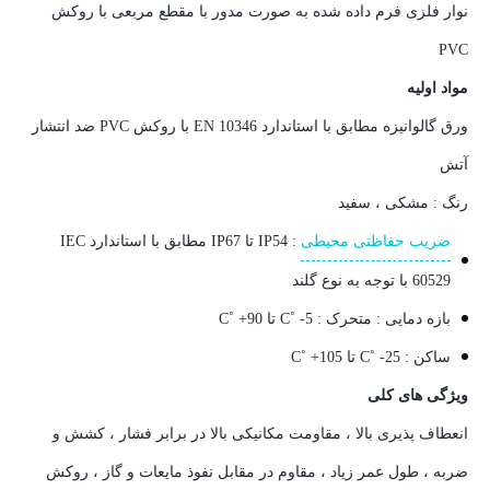
نوار فلزی فرم داده شده به صورت مدور با مقطع مربعی با روکش
PVC
مواد اولیه
ورق گالوانیزه مطابق با استاندارد EN 10346 با روکش PVC ضد انتشار
آتش
رنگ : مشکی ، سفید
ضریب حفاظتی محیطی
: IP54 تا IP67 مطابق با استاندارد IEC
60529 با توجه به نوع گلند
بازه دمایی : متحرک : C˚ -5 تا C˚ +90
ساکن : C˚ -25 تا C˚ +105
ویژگی های کلی
انعطاف پذیری بالا ، مقاومت مکانیکی بالا در برابر فشار ، کشش و
ضربه ، طول عمر زیاد ، مقاوم در مقابل نفوذ مایعات و گاز ، روکش