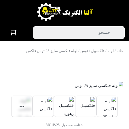
خانه
/
لوله
/
فلکسیبل
/
توس
/ لوله فلکسی سایز 25 توس فلکس
شناسه محصول:
MC1P-25