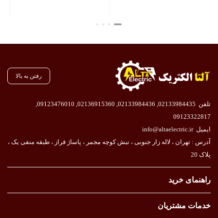
بستن
بستن
رفتن به بالا
تلفن
02133984435
,
02133984436
,
02136915360
,
09123476010
,
09123322817
ایمیل
info@altaelectric.ir
آدرس : تهران ، لاله زار جنوبی ، نبش کوچه مجمر ، پاساژ فراز ، طبقه منفی یک ،
پلاک 20
راهنمای خرید
خدمات مشتریان