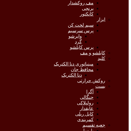
مف روکشدار
برنجی
کانکتور
ابزار
سیم لخت کن
پرس سرسیم
وایرشو
گرد
پرس کابلشو
کابلشو و مف
کلید
مینیاتوری دنا الکتریک
محافظ جان
دنا الکتریک
روکش حرارتی
بست
آگرا
چنگالی
رولپلاکی
عایقدار
کابل ریلی
کمربندی
جعبه تقسیم
پارسا