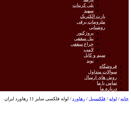
پلی کربنات
سهند
پارت الکتریک
ملزومات برقی
روشنایی
پروژکتور
پنل سقفی
چراغ سقفی
لامپ
سیم و کابل
نوید
فروشگاه
سوالات متداول
روش های ارسال
تماس با ما
درباره ما
خانه
/
لوله
/
فلکسیبل
/
رهاورد
/ لوله فلکسی سایز 11 رهاورد ایران