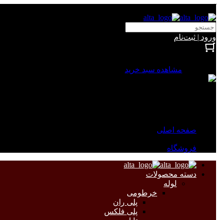
آلتا الکتریک
ورود | ثبت‌نام
بستن
0 محصول
مشاهده سبد خرید
سبد خرید شما خالی است.
جهت مشاهده محصولات بیشتر به صفحات زیر مراجعه نمایید.
صفحه اصلی
فروشگاه
دسته محصولات
لوله
خرطومی
پلی ران
پلی فلکس