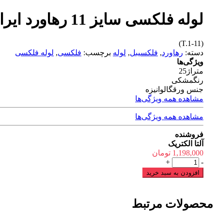
لوله فلکسی سایز 11 رهاورد ایران
(T.1-11)
دسته:
رهاورد
,
فلکسیبل
,
لوله
برچسب:
فلکسی
,
لوله فلکسی
ویژگی‌ها
متراژ
25
رنگ
مشکی
جنس ورق
گالوانیزه
مشاهده همه ویژگی‌ها
مشاهده همه ویژگی‌ها
فروشنده
آلتا الکتریک
1,198,000
تومان
لوله
+
-
فلکسی
افزودن به سبد خرید
سایز
11
رهاورد
محصولات مرتبط
ایران
عدد