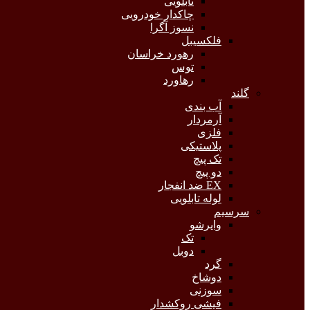
تابلویی
چاکدار خودرویی
نسوز آگرا
فلکسیبل
رهورد خراسان
توس
رهاورد
گلند
آب بندی
آرمردار
فلزی
پلاستیکی
تک پیچ
دو پیچ
EX ضد انفجار
لوله تابلویی
سرسیم
وایرشو
تک
دوبل
گرد
دوشاخ
سوزنی
فیشی روکشدار