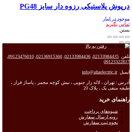
درپوش پلاستیکی رزوه دار سایز PG48
موجود در انبار
تماس بگیرید
بستن
رفتن به بالا
تلفن
02133984435
,
02133984436
,
02136915360
,
09123476010
,
09123322817
ایمیل
info@altaelectric.ir
آدرس : تهران ، لاله زار جنوبی ، نبش کوچه مجمر ، پاساژ فراز ،
طبقه منفی یک ، پلاک 20
راهنمای خرید
شیوه‌های پرداخت
رویه ارسال سفارش
نحوه ثبت سفارش