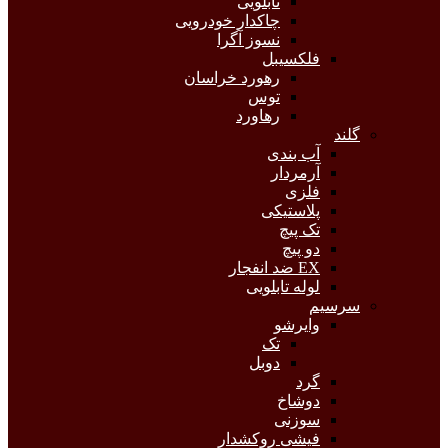
تابلویی
چاکدار خودرویی
نسوز آگرا
فلکسیبل
رهورد خراسان
توس
رهاورد
گلند
آب بندی
آرمردار
فلزی
پلاستیکی
تک پیچ
دو پیچ
EX ضد انفجار
لوله تابلویی
سرسیم
وایرشو
تک
دوبل
گرد
دوشاخ
سوزنی
فیشی روکشدار