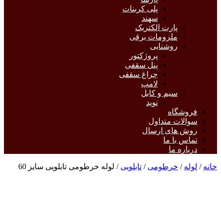
پلی کربنات
سهند
پارت الکتریک
ملزومات برقی
روشنایی
پروژکتور
پنل سقفی
چراغ سقفی
لامپ
سیم و کابل
نوید
فروشگاه
سوالات متداول
روش های ارسال
تماس با ما
درباره ما
خانه
/
لوله
/
خرطومی
/
تابلویی
/ لوله خرطومی تابلویی سایز 60