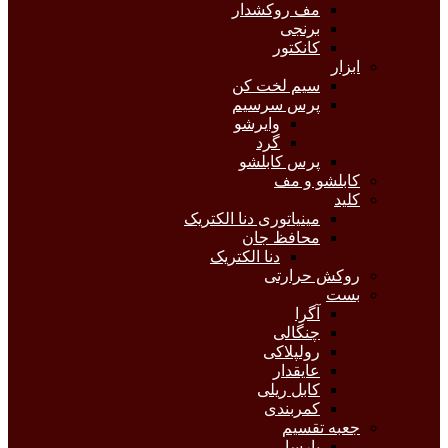
مف روکشدار
برنجی
کانکتور
ابزار
سیم لخت کن
پرس سرسیم
وایرشو
گرد
پرس کابلشو
کابلشو و مف
کلید
مینیاتوری دنا الکتریک
محافظ جان
دنا الکتریک
روکش حرارتی
بست
آگرا
چنگالی
رولپلاکی
عایقدار
کابل ریلی
کمربندی
جعبه تقسیم
پارسا