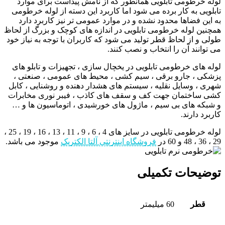
لوله خرطومی تابلویی همانطور که از نامش پیداست برای موارد
تابلویی به کار برده می شود اما کاربرد این دسته از لوله خرطومی
به این فضاها محدود نشده و در موارد عمومی تر نیز کاربرد دارد
همچنین لوله خرطومی تابلویی در اندازه های کوچک و بزرگ از لحاظ
طولی و از لحاظ قطر تولید می شود که کاربران با توجه به نیاز خود
می توانند آن را انتخاب و نصب کنند.
لوله های خرطومی تابلویی در یخچال سازی ، تجهیزات و تابلو های
پزشکی ، جارو برقی ، سیم کشی ، محیط های عمومی ، صنعتی ،
شهری ، وسایل نقلیه ، سیستم های هشدار دهنده و روشنایی ، کابل
کشی ساختمان جهت کف و سقف های کاذب ، فیبر نوری مخابرات
و شبکه های بی سیم ، ماژول های خورشیدی ، اتوماسیون ها و …
کاربرد دارند.
لوله خرطومی تابلویی در سایز های 4 ، 6 ، 9 ، 11 ، 13 ، 16 ، 19 ، 25 ،
29 ، 36 ، 48 و 60 در
فروشگاه اینترنتی آلتا الکتریک
موجود می باشد.
توضیحات تکمیلی
قطر
60 میلیمتر