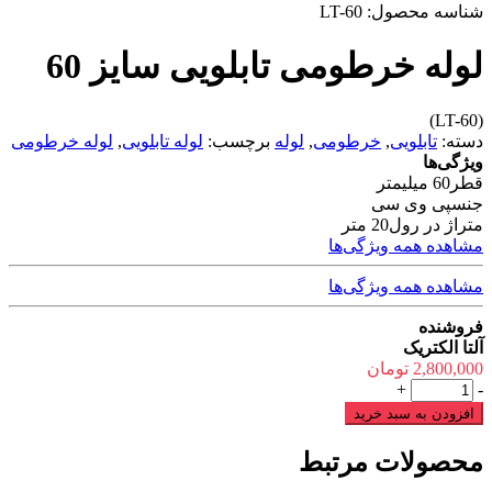
شناسه محصول:
LT-60
لوله خرطومی تابلویی سایز 60
(LT-60)
دسته:
تابلویی
,
خرطومی
,
لوله
برچسب:
لوله تابلویی
,
لوله خرطومی
ویژگی‌ها
قطر
60 میلیمتر
جنس
پی وی سی
متراژ در رول
20 متر
مشاهده همه ویژگی‌ها
مشاهده همه ویژگی‌ها
فروشنده
آلتا الکتریک
2,800,000
تومان
لوله
+
-
خرطومی
افزودن به سبد خرید
تابلویی
سایز
محصولات مرتبط
60
عدد