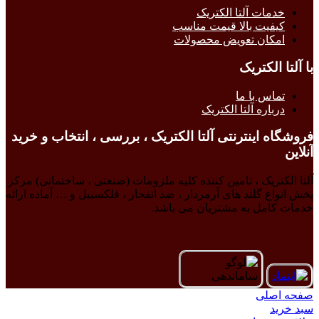
خدمات آلتا الکتریک
کیفیت بالا قیمت مناسب
امکان تعویض محصولات
با آلتا الکتریک
تماس با ما
درباره آلتا الکتریک
فروشگاه اینترنتی آلتا الکتریک ، بررسی ، انتخاب و خرید
آنلاین
آلتا الکتریک ، تامین کننده کلیه ملزومات (صنعتی ، ساختمانی) مرکز
پخش انواع گلند های آرمردار ، ضد انفجار ، فلکسیبل و … آماده ارائه
خدمات کامل به مشتریان می باشد.
صفحه اصلی
سبد خرید