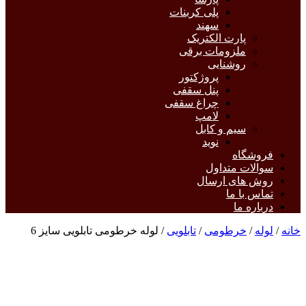
پلی کربنات
سهند
پارت الکتریک
ملزومات برقی
روشنایی
پروژکتور
پنل سقفی
چراغ سقفی
لامپ
سیم و کابل
نوید
فروشگاه
سوالات متداول
روش های ارسال
تماس با ما
درباره ما
خانه
/
لوله
/
خرطومی
/
تابلویی
/ لوله خرطومی تابلویی سایز 6