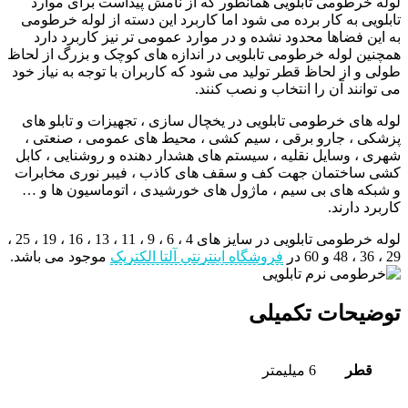
لوله خرطومی تابلویی همانطور که از نامش پیداست برای موارد
تابلویی به کار برده می شود اما کاربرد این دسته از لوله خرطومی
به این فضاها محدود نشده و در موارد عمومی تر نیز کاربرد دارد
همچنین لوله خرطومی تابلویی در اندازه های کوچک و بزرگ از لحاظ
طولی و از لحاظ قطر تولید می شود که کاربران با توجه به نیاز خود
می توانند آن را انتخاب و نصب کنند.
لوله های خرطومی تابلویی در یخچال سازی ، تجهیزات و تابلو های
پزشکی ، جارو برقی ، سیم کشی ، محیط های عمومی ، صنعتی ،
شهری ، وسایل نقلیه ، سیستم های هشدار دهنده و روشنایی ، کابل
کشی ساختمان جهت کف و سقف های کاذب ، فیبر نوری مخابرات
و شبکه های بی سیم ، ماژول های خورشیدی ، اتوماسیون ها و …
کاربرد دارند.
لوله خرطومی تابلویی در سایز های 4 ، 6 ، 9 ، 11 ، 13 ، 16 ، 19 ، 25 ،
29 ، 36 ، 48 و 60 در
فروشگاه اینترنتی آلتا الکتریک
موجود می باشد.
توضیحات تکمیلی
قطر
6 میلیمتر