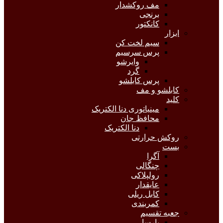
مف روکشدار
برنجی
کانکتور
ابزار
سیم لخت کن
پرس سرسیم
وایرشو
گرد
پرس کابلشو
کابلشو و مف
کلید
مینیاتوری دنا الکتریک
محافظ جان
دنا الکتریک
روکش حرارتی
بست
آگرا
چنگالی
رولپلاکی
عایقدار
کابل ریلی
کمربندی
جعبه تقسیم
پارسا