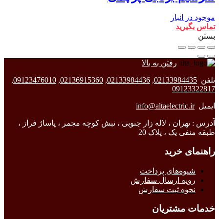
موجود در انبار
تماس بگیرید
بستن
رفتن به بالا
تلفن
02133984435
,
02133984436
,
02136915360
,
09123476010
,
09123322817
ایمیل
info@altaelectric.ir
آدرس : تهران ، لاله زار جنوبی ، نبش کوچه مجمر ، پاساژ فراز ،
طبقه منفی یک ، پلاک 20
راهنمای خرید
شیوه‌های پرداخت
رویه ارسال سفارش
نحوه ثبت سفارش
خدمات مشتریان