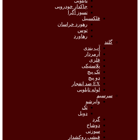
تابلویی
چاکدار خودرویی
نسوز آگرا
فلکسیبل
رهورد خراسان
توس
رهاورد
گلند
آب بندی
آرمردار
فلزی
پلاستیکی
تک پیچ
دو پیچ
EX ضد انفجار
لوله تابلویی
سرسیم
وایرشو
تک
دوبل
گرد
دوشاخ
سوزنی
فیشی روکشدار