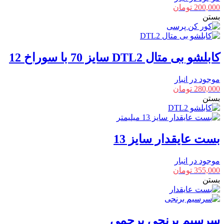
200,000
تومان
بستن
کابلشو بی متال DTL2 سایز 70 با سوراخ 12
موجود در انبار
280,000
تومان
بستن
بست عایقدار سایز 13
موجود در انبار
355,000
تومان
بستن
سرسیم برنجی پرچمی