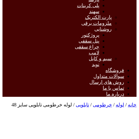
پلی کربنات
سهند
پارت الکتریک
ملزومات برقی
روشنایی
پروژکتور
پنل سقفی
چراغ سقفی
لامپ
سیم و کابل
نوید
فروشگاه
سوالات متداول
روش های ارسال
تماس با ما
درباره ما
خانه
/
لوله
/
خرطومی
/
تابلویی
/ لوله خرطومی تابلویی سایز 48