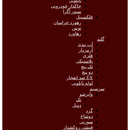
تابلویی
چاکدار خودرویی
نسوز آگرا
فلکسیبل
رهورد خراسان
توس
رهاورد
گلند
آب بندی
آرمردار
فلزی
پلاستیکی
تک پیچ
دو پیچ
EX ضد انفجار
لوله تابلویی
سرسیم
وایرشو
تک
دوبل
گرد
دوشاخ
سوزنی
فیشی روکشدار