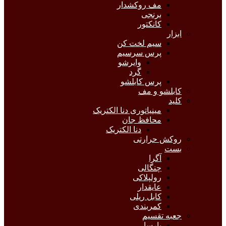
مف روکشدار
برنجی
کانکتور
ابزار
سیم لخت کن
پرس سرسیم
وایرشو
گرد
پرس کابلشو
کابلشو و مف
کلید
مینیاتوری دنا الکتریک
محافظ جان
دنا الکتریک
روکش حرارتی
بست
آگرا
چنگالی
رولپلاکی
عایقدار
کابل ریلی
کمربندی
جعبه تقسیم
پارسا