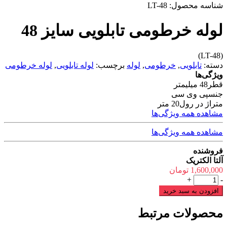
شناسه محصول:
LT-48
لوله خرطومی تابلویی سایز 48
(LT-48)
دسته:
تابلویی
,
خرطومی
,
لوله
برچسب:
لوله تابلویی
,
لوله خرطومی
ویژگی‌ها
قطر
48 میلیمتر
جنس
پی وی سی
متراژ در رول
20 متر
مشاهده همه ویژگی‌ها
مشاهده همه ویژگی‌ها
فروشنده
آلتا الکتریک
1,600,000
تومان
لوله
+
-
خرطومی
افزودن به سبد خرید
تابلویی
سایز
محصولات مرتبط
48
عدد