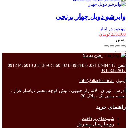
وایرشو دوبل چهار برنجی
موجود در انبار
235,000
تومان
بستن
رفتن به بالا
تلفن
02133984435
,
02133984436
,
02136915360
,
09123476010
,
09123322817
ایمیل
info@altaelectric.ir
آدرس : تهران ، لاله زار جنوبی ، نبش کوچه مجمر ، پاساژ فراز ،
طبقه منفی یک ، پلاک 20
راهنمای خرید
شیوه‌های پرداخت
رویه ارسال سفارش