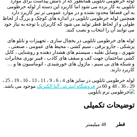
لوله خرطومی تابلویی همانطور که از نامش پیداست برای موارد
تابلویی به کار برده می شود اما کاربرد این دسته از لوله خرطومی
به این فضاها محدود نشده و در موارد عمومی تر نیز کاربرد دارد
همچنین لوله خرطومی تابلویی در اندازه های کوچک و بزرگ از لحاظ
طولی و از لحاظ قطر تولید می شود که کاربران با توجه به نیاز خود
می توانند آن را انتخاب و نصب کنند.
لوله های خرطومی تابلویی در یخچال سازی ، تجهیزات و تابلو های
پزشکی ، جارو برقی ، سیم کشی ، محیط های عمومی ، صنعتی ،
شهری ، وسایل نقلیه ، سیستم های هشدار دهنده و روشنایی ، کابل
کشی ساختمان جهت کف و سقف های کاذب ، فیبر نوری مخابرات
و شبکه های بی سیم ، ماژول های خورشیدی ، اتوماسیون ها و …
کاربرد دارند.
لوله خرطومی تابلویی در سایز های 4 ، 6 ، 9 ، 11 ، 13 ، 16 ، 19 ، 25 ،
29 ، 36 ، 48 و 60 در
فروشگاه اینترنتی آلتا الکتریک
موجود می باشد.
توضیحات تکمیلی
قطر
48 میلیمتر