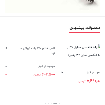
محصولات پیشنهادی
کابلشو مسی سایز 120
لامپ فلاور 25 وات نورانی سهند
آوا
موجود در انبار
5
موجود در انبار
382,800
تومان
602,500
تومان
بستن
بستن