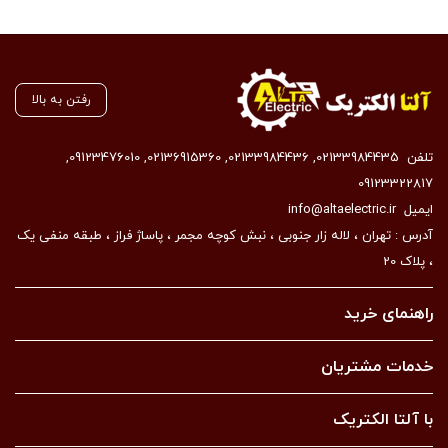
رفتن به بالا
تلفن
02133984435
,
02133984436
,
02136915360
,
09123476010
,
09123322817
ایمیل
info@altaelectric.ir
آدرس : تهران ، لاله زار جنوبی ، نبش کوچه مجمر ، پاساژ فراز ، طبقه منفی یک
، پلاک 20
راهنمای خرید
خدمات مشتریان
با آلتا الکتریک