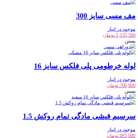
مف مسی سایز 300
موجود در انبار
1,335,500
تومان
بستن
لوله خرطومی پلی فلکس سایز 16
موجود در انبار
700,000
تومان
بستن
سرسیم فیشی مادگی تمام روکش 1.5
موجود در انبار
495,000
تومان