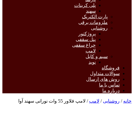
پلی کربنات
سهند
پارت الکتریک
ملزومات برقی
روشنایی
پروژکتور
پنل سقفی
چراغ سقفی
لامپ
سیم و کابل
نوید
فروشگاه
سوالات متداول
روش های ارسال
تماس با ما
درباره ما
خانه
/
روشنایی
/
لامپ
/ لامپ فلاور 55 وات نورانی سهند آوا