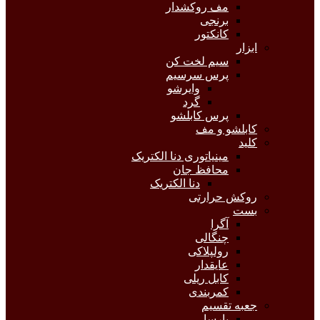
مف روکشدار
برنجی
کانکتور
ابزار
سیم لخت کن
پرس سرسیم
وایرشو
گرد
پرس کابلشو
کابلشو و مف
کلید
مینیاتوری دنا الکتریک
محافظ جان
دنا الکتریک
روکش حرارتی
بست
آگرا
چنگالی
رولپلاکی
عایقدار
کابل ریلی
کمربندی
جعبه تقسیم
پارسا