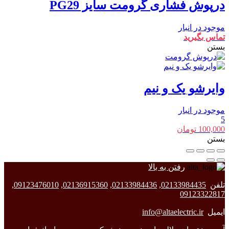
درپوش فشاری گرومت سایز PG29
موجود در انبار
تماس بگیرید
بستن
وایرشو یک و نیم
موجود در انبار
5
100,000
تومان
بستن
رفتن به بالا
تلفن
02133984435
,
02133984436
,
02136915360
,
09123476010
,
09123322817
ایمیل
info@altaelectric.ir