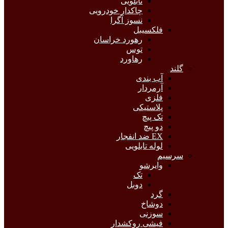
تابلویی
چاکدار خودرویی
نسوز آگرا
فلکسیبل
رهورد خراسان
توس
رهاورد
گلند
آب بندی
آرمردار
فلزی
پلاستیکی
تک پیچ
دو پیچ
EX ضد انفجار
لوله تابلویی
سرسیم
وایرشو
تک
دوبل
گرد
دوشاخ
سوزنی
فیشی روکشدار