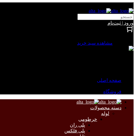
آلتا الکتریک
ورود | ثبت‌نام
بستن
0 محصول
مشاهده سبد خرید
سبد خرید شما خالی است.
جهت مشاهده محصولات بیشتر به صفحات زیر مراجعه نمایید.
صفحه اصلی
فروشگاه
دسته محصولات
لوله
خرطومی
پلی ران
پلی فلکس