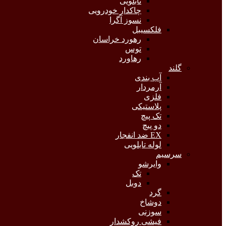
تابلویی
چاکدار خودرویی
نسوز آگرا
فلکسیبل
رهورد خراسان
توس
رهاورد
گلند
آب بندی
آرمردار
فلزی
پلاستیکی
تک پیچ
دو پیچ
EX ضد انفجار
لوله تابلویی
سرسیم
وایرشو
تک
دوبل
گرد
دوشاخ
سوزنی
فیشی روکشدار