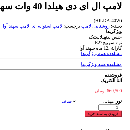
لامپ ال ای دی هیلدا 40 وات سهند آوا
(HILDA-40W)
دسته:
روشنایی
,
لامپ
برچسب:
لامپ استوانه ای
,
لامپ سهند آوا
ویژگی‌ها
جنس بدنه
پلاستیک
نوع سرپیچ
E27
گارانتی
12 ماه سهند آوا
مشاهده همه ویژگی‌ها
مشاهده همه ویژگی‌ها
فروشنده
آلتا الکتریک
669,500
تومان
نور
صاف
لامپ
+
-
ال
افزودن به سبد خرید
ای
دی
هیلدا