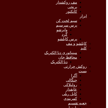
مف روکشدار
برنجی
کانکتور
ابزار
سیم لخت کن
پرس سرسیم
وایرشو
گرد
پرس کابلشو
کابلشو و مف
کلید
مینیاتوری دنا الکتریک
محافظ جان
دنا الکتریک
روکش حرارتی
بست
آگرا
چنگالی
رولپلاکی
عایقدار
کابل ریلی
کمربندی
جعبه تقسیم
پارسا