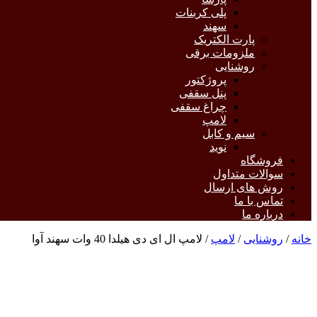
پلی کربنات
سهند
پارت الکتریک
ملزومات برقی
روشنایی
پروژکتور
پنل سقفی
چراغ سقفی
لامپ
سیم و کابل
نوید
فروشگاه
سوالات متداول
روش های ارسال
تماس با ما
درباره ما
خانه
/
روشنایی
/
لامپ
/ لامپ ال ای دی هیلدا 40 وات سهند آوا