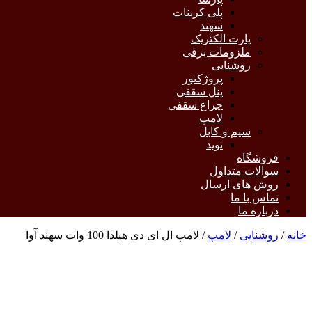
پلی کربنات
سهند
پارت الکتریک
ملزومات برقی
روشنایی
پروژکتور
پنل سقفی
چراغ سقفی
لامپ
سیم و کابل
نوید
فروشگاه
سوالات متداول
روش های ارسال
تماس با ما
درباره ما
خانه
/
روشنایی
/
لامپ
/ لامپ ال ای دی هیلدا 100 وات سهند آوا