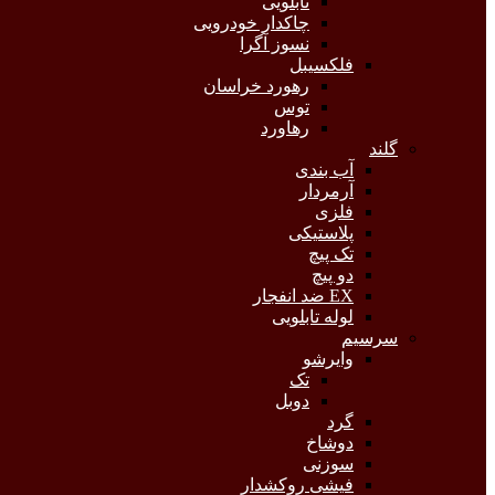
تابلویی
چاکدار خودرویی
نسوز آگرا
فلکسیبل
رهورد خراسان
توس
رهاورد
گلند
آب بندی
آرمردار
فلزی
پلاستیکی
تک پیچ
دو پیچ
EX ضد انفجار
لوله تابلویی
سرسیم
وایرشو
تک
دوبل
گرد
دوشاخ
سوزنی
فیشی روکشدار