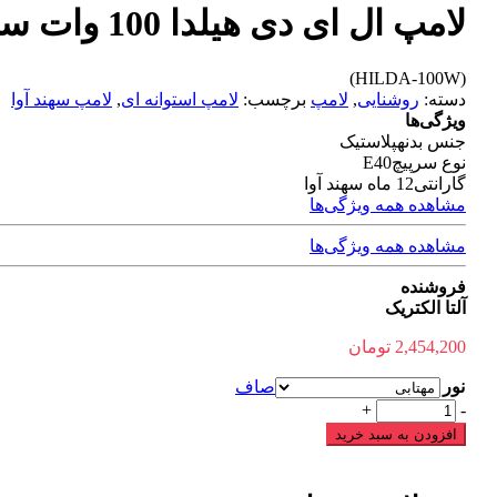
لامپ ال ای دی هیلدا 100 وات سهند آوا
(HILDA-100W)
دسته:
روشنایی
,
لامپ
برچسب:
لامپ استوانه ای
,
لامپ سهند آوا
ویژگی‌ها
جنس بدنه
پلاستیک
نوع سرپیچ
E40
گارانتی
12 ماه سهند آوا
مشاهده همه ویژگی‌ها
مشاهده همه ویژگی‌ها
فروشنده
آلتا الکتریک
2,454,200
تومان
نور
صاف
لامپ
+
-
ال
افزودن به سبد خرید
ای
دی
هیلدا