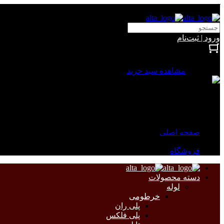
آلتا الکتریک
ورود | ثبت‌نام
بستن
0 محصول
مشاهده سبد خرید
سبد خرید شما خالی است.
جهت مشاهده محصولات بیشتر به صفحات زیر مراجعه نمایید.
صفحه اصلی
فروشگاه
دسته محصولات
لوله
خرطومی
پلی ران
پلی فلکس