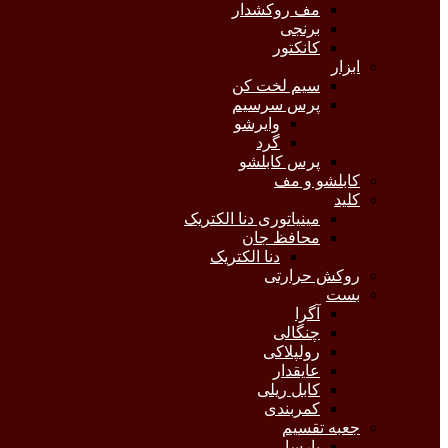
مف روکشدار
برنجی
کانکتور
ابزار
سیم لخت کن
پرس سرسیم
وایرشو
گرد
پرس کابلشو
کابلشو و مف
کلید
مینیاتوری دنا الکتریک
محافظ جان
دنا الکتریک
روکش حرارتی
بست
آگرا
چنگالی
رولپلاکی
عایقدار
کابل ریلی
کمربندی
جعبه تقسیم
پارسا