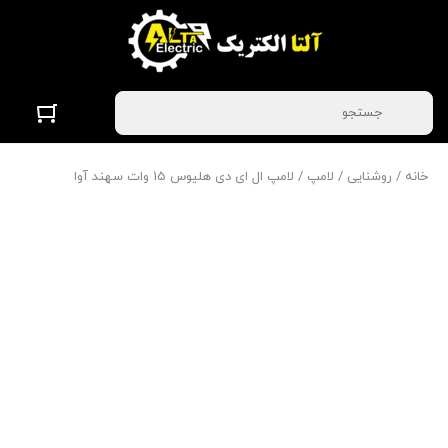
خانه
/
روشنایی
/
لامپ
/ لامپ ال ای دی هلیوس 15 وات سهند آوا