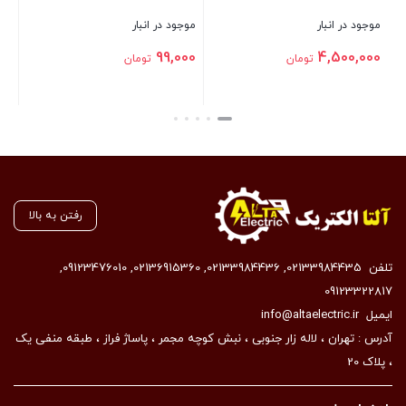
موجو
موجود در انبار
موجود در انبار
00
99,000
4,500,000
تومان
تومان
بست
بستن
بستن
رفتن به بالا
تلفن
02133984435
,
02133984436
,
02136915360
,
09123476010
,
09123322817
ایمیل
info@altaelectric.ir
آدرس : تهران ، لاله زار جنوبی ، نبش کوچه مجمر ، پاساژ فراز ، طبقه منفی یک
، پلاک 20