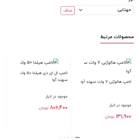
صاف
محصولات مرتبط
سهند 
لامپ ال ای دی هیلدا 50 وات
سهند آوا
لامپ هالوژنی 7 وات سهند آوا
موجود 
موجود در انبار
بستن
موجود در انبار
806,400
تومان
131,900
تومان
بستن
بستن