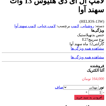
لامپ ال ای دی هلیوس 13 وات
سهند آوا
(HELIOS-13W)
دسته:
روشنایی
,
لامپ
برچسب:
لامپ حبابی
,
لامپ سهند آوا
ویژگی‌ها
جنس بدنه
پلاستیک
نوع سرپیچ
E27
گارانتی
12 ماه سهند آوا
مشاهده همه ویژگی‌ها
مشاهده همه ویژگی‌ها
فروشنده
آلتا الکتریک
164,000
تومان
نور
صاف
لامپ
+
-
ال
افزودن به سبد خرید
ای
دی