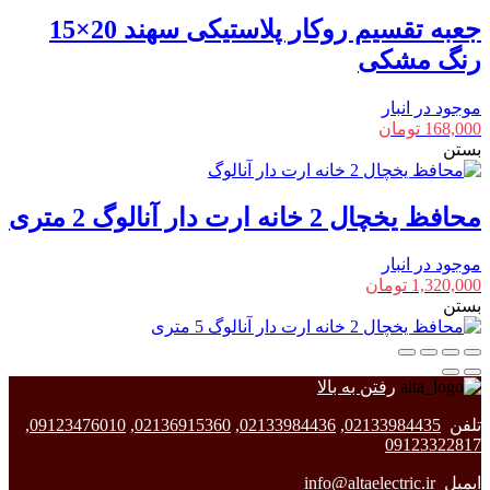
جعبه تقسیم روکار پلاستیکی سهند 20×15
رنگ مشکی
موجود در انبار
168,000
تومان
بستن
محافظ یخچال 2 خانه ارت دار آنالوگ 2 متری
موجود در انبار
1,320,000
تومان
بستن
رفتن به بالا
تلفن
02133984435
,
02133984436
,
02136915360
,
09123476010
,
09123322817
ایمیل
info@altaelectric.ir