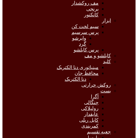
مف روکشدار
برنجی
کانکتور
ابزار
سیم لخت کن
پرس سرسیم
وایرشو
گرد
پرس کابلشو
کابلشو و مف
کلید
مینیاتوری دنا الکتریک
محافظ جان
دنا الکتریک
روکش حرارتی
بست
آگرا
چنگالی
رولپلاکی
عایقدار
کابل ریلی
کمربندی
جعبه تقسیم
پارسا