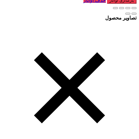
حذف آواتار
بارگذاری آواتار
تصاویر محصول