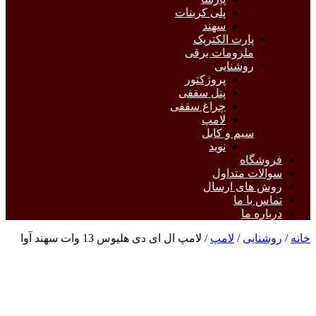
پلی کربنات
سهند
پارت الکتریک
ملزومات برقی
روشنایی
پروژکتور
پنل سقفی
چراغ سقفی
لامپ
سیم و کابل
نوید
فروشگاه
سوالات متداول
روش های ارسال
تماس با ما
درباره ما
خانه
/
روشنایی
/
لامپ
/ لامپ ال ای دی هلیوس 13 وات سهند آوا