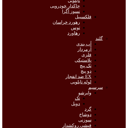
تابلویی
چاکدار خودرویی
نسوز آگرا
فلکسیبل
رهورد خراسان
توس
رهاورد
گلند
آب بندی
آرمردار
فلزی
پلاستیکی
تک پیچ
دو پیچ
EX ضد انفجار
لوله تابلویی
سرسیم
وایرشو
تک
دوبل
گرد
دوشاخ
سوزنی
فیشی روکشدار