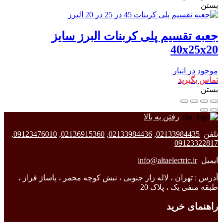
بستن
جعبه تقسیم پلی کربنات البرز سایز
40x25x20
موجود در انبار
تماس بگیرید
بستن
رفتن به بالا
تلفن
02133984435
,
02133984436
,
02136915360
,
09123476010
,
09123322817
ایمیل
info@altaelectric.ir
آدرس : تهران ، لاله زار جنوبی ، نبش کوچه مجمر ، پاساژ فراز ،
طبقه منفی یک ، پلاک 20
راهنمای خرید