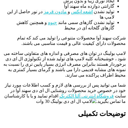
ایجاد نوری زیبا و بدون پرش
گارانتی دوازده ماه سهند آوا
تولید نشدن
اشعه ایکس
و
مادون قرمز
در نور حاصل از این
لامپ ها
تولید نشدن گازهای سمی مانند
جیوه
و همچنین کاهش
گازهای گلخانه ای در محیط
شرکت سهند آوا محصولات متنوعی را تولید می کند که تمام
محصولات دارای کیفیت عالی و قیمت مناسبی می باشند.
لامپ بولینگ در توان های مصرفی و اندازه های متفاوتی ساخته می
شود ، خوشبختانه کلیه لامپ های تولید شده از تکنولوژی ال ای دی
برخوردار هستند بنابراین مصرف انرژی بسیار پایین تری را نسبت به
نمونه های مشابه قدیمی دارا می باشند و گرمای بسیار کمتری به
محیط اطراف پراکنده می سازند.
شما می توانید پس از بررسی های لازم و کسب اطلاعات مورد نیاز
خود در خصوص خرید محصولات روشنایی ال ای دی سهند آوا در
سایت
فروشگاه اینترنتی آلتا الکتریک
اقدام نمایید و یا با کارشناسان
ما تماس بگیرید.
توضیحات تکمیلی