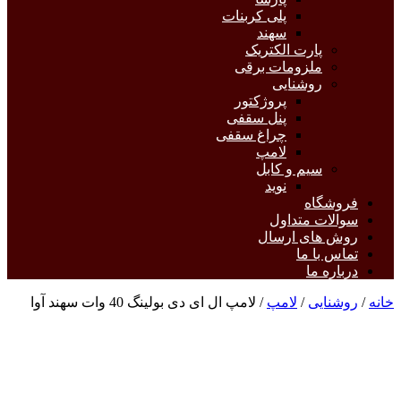
پلی کربنات
سهند
پارت الکتریک
ملزومات برقی
روشنایی
پروژکتور
پنل سقفی
چراغ سقفی
لامپ
سیم و کابل
نوید
فروشگاه
سوالات متداول
روش های ارسال
تماس با ما
درباره ما
خانه
/
روشنایی
/
لامپ
/ لامپ ال ای دی بولینگ 40 وات سهند آوا