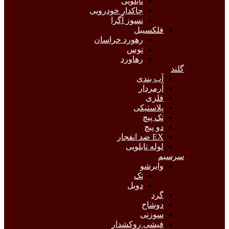
تابلویی
چاکدار خودرویی
نسوز آگرا
فلکسیبل
رهورد خراسان
توس
رهاورد
گلند
آب بندی
آرمردار
فلزی
پلاستیکی
تک پیچ
دو پیچ
EX ضد انفجار
لوله تابلویی
سرسیم
وایرشو
تک
دوبل
گرد
دوشاخ
سوزنی
فیشی روکشدار