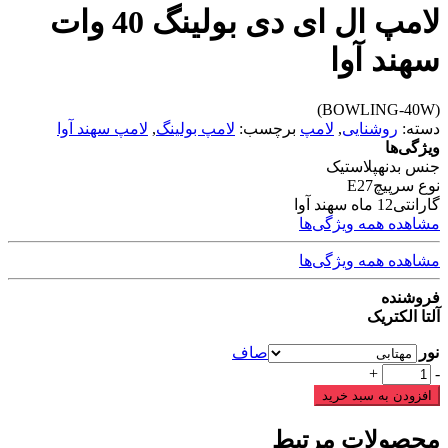
لامپ ال ای دی بولینگ 40 وات
سهند آوا
(BOWLING-40W)
دسته:
روشنایی
,
لامپ
برچسب:
لامپ بولینگ
,
لامپ سهند آوا
ویژگی‌ها
جنس بدنه
پلاستیک
نوع سرپیچ
E27
گارانتی
12 ماه سهند آوا
مشاهده همه ویژگی‌ها
مشاهده همه ویژگی‌ها
فروشنده
آلتا الکتریک
نور
صاف
لامپ
+
-
ال
افزودن به سبد خرید
ای
دی
محصولات مرتبط