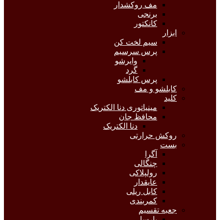
مف روکشدار
برنجی
کانکتور
ابزار
سیم لخت کن
پرس سرسیم
وایرشو
گرد
پرس کابلشو
کابلشو و مف
کلید
مینیاتوری دنا الکتریک
محافظ جان
دنا الکتریک
روکش حرارتی
بست
آگرا
چنگالی
رولپلاکی
عایقدار
کابل ریلی
کمربندی
جعبه تقسیم
پارسا