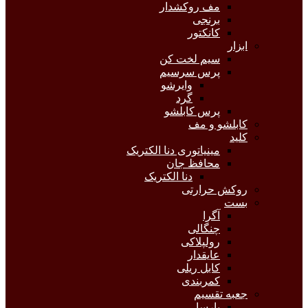
مف روکشدار
برنجی
کانکتور
ابزار
سیم لخت کن
پرس سرسیم
وایرشو
گرد
پرس کابلشو
کابلشو و مف
کلید
مینیاتوری دنا الکتریک
محافظ جان
دنا الکتریک
روکش حرارتی
بست
آگرا
چنگالی
رولپلاکی
عایقدار
کابل ریلی
کمربندی
جعبه تقسیم
پارسا