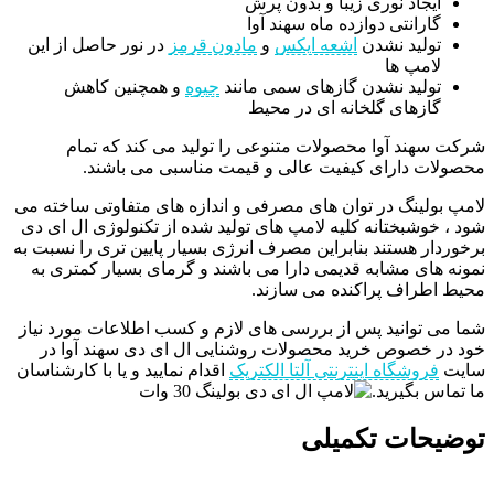
ایجاد نوری زیبا و بدون پرش
گارانتی دوازده ماه سهند آوا
تولید نشدن
اشعه ایکس
و
مادون قرمز
در نور حاصل از این
لامپ ها
تولید نشدن گازهای سمی مانند
جیوه
و همچنین کاهش
گازهای گلخانه ای در محیط
شرکت سهند آوا محصولات متنوعی را تولید می کند که تمام
محصولات دارای کیفیت عالی و قیمت مناسبی می باشند.
لامپ بولینگ در توان های مصرفی و اندازه های متفاوتی ساخته می
شود ، خوشبختانه کلیه لامپ های تولید شده از تکنولوژی ال ای دی
برخوردار هستند بنابراین مصرف انرژی بسیار پایین تری را نسبت به
نمونه های مشابه قدیمی دارا می باشند و گرمای بسیار کمتری به
محیط اطراف پراکنده می سازند.
شما می توانید پس از بررسی های لازم و کسب اطلاعات مورد نیاز
خود در خصوص خرید محصولات روشنایی ال ای دی سهند آوا در
سایت
فروشگاه اینترنتی آلتا الکتریک
اقدام نمایید و یا با کارشناسان
ما تماس بگیرید.
توضیحات تکمیلی