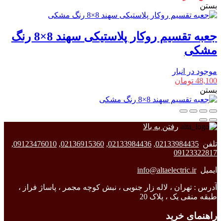
بستن
جعبه تقسیم روکار پلاستیکی سهند 8×8 رنگ
مشکی
موجود در انبار
48,100
تومان
بستن
رفتن به بالا
تلفن
02133984435
,
02133984436
,
02136915360
,
09123476010
,
09123322817
ایمیل
info@altaelectric.ir
آدرس : تهران ، لاله زار جنوبی ، نبش کوچه مجمر ، پاساژ فراز ،
طبقه منفی یک ، پلاک 20
راهنمای خرید