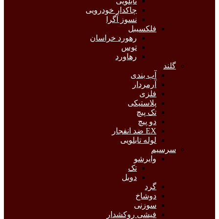
تابلویی
چاکدار خودرویی
نسوز آگرا
فلکسیبل
رهورد خراسان
توس
رهاورد
گلند
آب بندی
آرمردار
فلزی
پلاستیکی
تک پیچ
دو پیچ
EX ضد انفجار
لوله تابلویی
سرسیم
وایرشو
تک
دوبل
گرد
دوشاخ
سوزنی
فیشی روکشدار