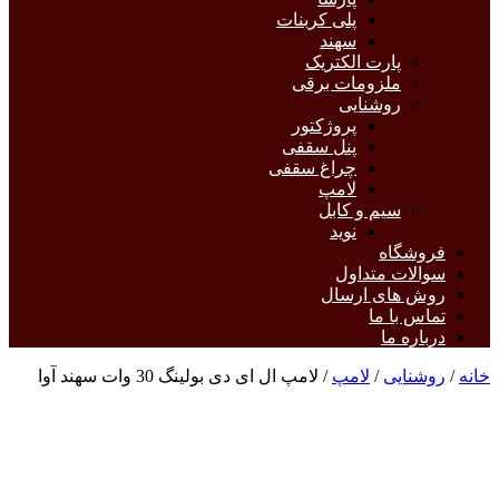
پلی کربنات
سهند
پارت الکتریک
ملزومات برقی
روشنایی
پروژکتور
پنل سقفی
چراغ سقفی
لامپ
سیم و کابل
نوید
فروشگاه
سوالات متداول
روش های ارسال
تماس با ما
درباره ما
خانه
/
روشنایی
/
لامپ
/ لامپ ال ای دی بولینگ 30 وات سهند آوا