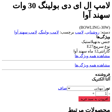
لامپ ال ای دی بولینگ 30 وات
سهند آوا
(BOWLING-30W)
دسته:
روشنایی
,
لامپ
برچسب:
لامپ بولینگ
,
لامپ سهند آوا
ویژگی‌ها
جنس بدنه
پلاستیک
نوع سرپیچ
E27
گارانتی
12 ماه سهند آوا
مشاهده همه ویژگی‌ها
مشاهده همه ویژگی‌ها
فروشنده
آلتا الکتریک
نور
صاف
لامپ
+
-
ال
افزودن به سبد خرید
ای
دی
محصولات مرتبط