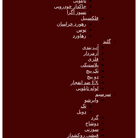
تابلویی
چاکدار خودرویی
نسوز آگرا
فلکسیبل
رهورد خراسان
توس
رهاورد
گلند
آب بندی
آرمردار
فلزی
پلاستیکی
تک پیچ
دو پیچ
EX ضد انفجار
لوله تابلویی
سرسیم
وایرشو
تک
دوبل
گرد
دوشاخ
سوزنی
فیشی روکشدار