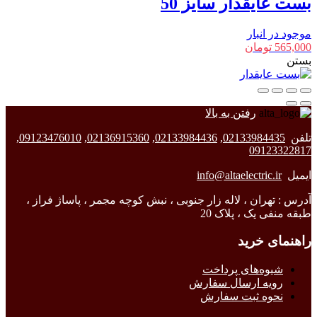
بست عایقدار سایز 50
موجود در انبار
565,000
تومان
بستن
رفتن به بالا
تلفن
02133984435
,
02133984436
,
02136915360
,
09123476010
,
09123322817
ایمیل
info@altaelectric.ir
آدرس : تهران ، لاله زار جنوبی ، نبش کوچه مجمر ، پاساژ فراز ،
طبقه منفی یک ، پلاک 20
راهنمای خرید
شیوه‌های پرداخت
رویه ارسال سفارش
نحوه ثبت سفارش