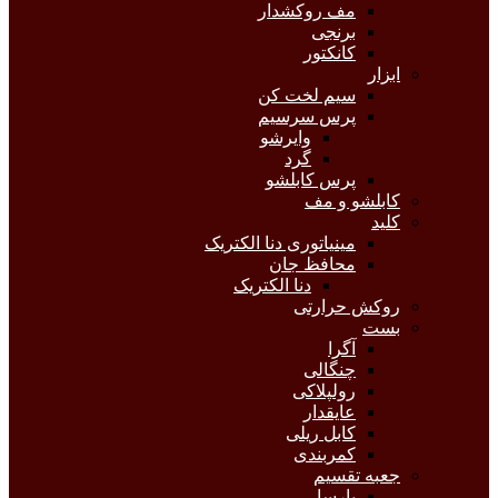
مف روکشدار
برنجی
کانکتور
ابزار
سیم لخت کن
پرس سرسیم
وایرشو
گرد
پرس کابلشو
کابلشو و مف
کلید
مینیاتوری دنا الکتریک
محافظ جان
دنا الکتریک
روکش حرارتی
بست
آگرا
چنگالی
رولپلاکی
عایقدار
کابل ریلی
کمربندی
جعبه تقسیم
پارسا