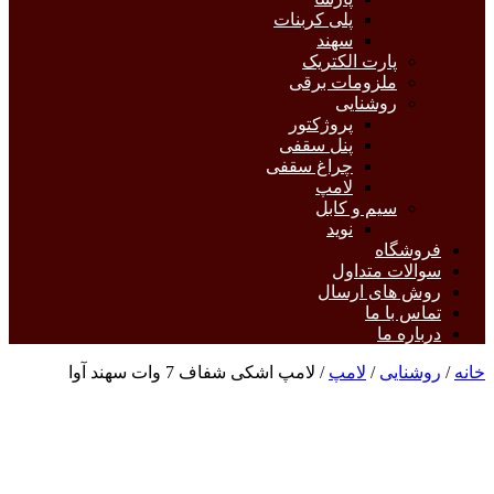
پلی کربنات
سهند
پارت الکتریک
ملزومات برقی
روشنایی
پروژکتور
پنل سقفی
چراغ سقفی
لامپ
سیم و کابل
نوید
فروشگاه
سوالات متداول
روش های ارسال
تماس با ما
درباره ما
خانه
/
روشنایی
/
لامپ
/ لامپ اشکی شفاف 7 وات سهند آوا