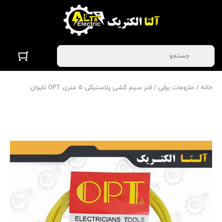
خانه
/
ملزومات برقی
/ فنر سیم کشی پلاستیکی 5 متری OPT تایوان