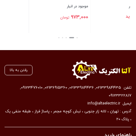
موجود در انبار
973,000
تومان
بستن
رفتن به بالا
تلفن
02133984435
,
02133984436
,
02136915360
,
09123476010
,
09123322817
ایمیل
info@altaelectric.ir
آدرس : تهران ، لاله زار جنوبی ، نبش کوچه مجمر ، پاساژ فراز ، طبقه منفی یک
، پلاک 20
راهنمای خرید