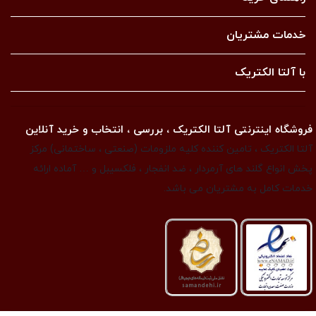
خدمات مشتریان
با آلتا الکتریک
فروشگاه اینترنتی آلتا الکتریک ، بررسی ، انتخاب و خرید آنلاین
آلتا الکتریک ، تامین کننده کلیه ملزومات (صنعتی ، ساختمانی) مرکز
پخش انواع گلند های آرمردار ، ضد انفجار ، فلکسیبل و … آماده ارائه
خدمات کامل به مشتریان می باشد.