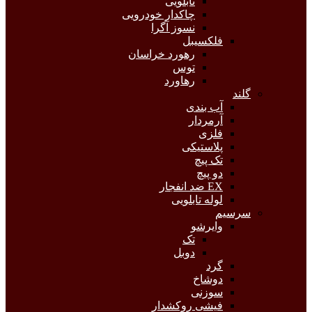
تابلویی
چاکدار خودرویی
نسوز آگرا
فلکسیبل
رهورد خراسان
توس
رهاورد
گلند
آب بندی
آرمردار
فلزی
پلاستیکی
تک پیچ
دو پیچ
EX ضد انفجار
لوله تابلویی
سرسیم
وایرشو
تک
دوبل
گرد
دوشاخ
سوزنی
فیشی روکشدار