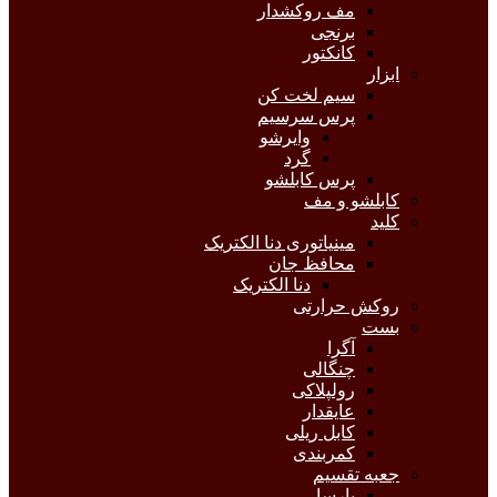
مف روکشدار
برنجی
کانکتور
ابزار
سیم لخت کن
پرس سرسیم
وایرشو
گرد
پرس کابلشو
کابلشو و مف
کلید
مینیاتوری دنا الکتریک
محافظ جان
دنا الکتریک
روکش حرارتی
بست
آگرا
چنگالی
رولپلاکی
عایقدار
کابل ریلی
کمربندی
جعبه تقسیم
پارسا