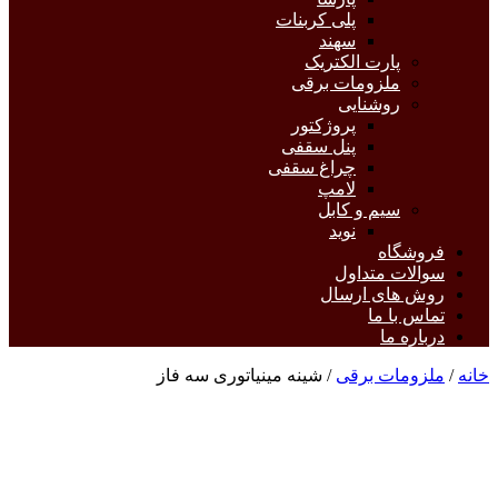
پلی کربنات
سهند
پارت الکتریک
ملزومات برقی
روشنایی
پروژکتور
پنل سقفی
چراغ سقفی
لامپ
سیم و کابل
نوید
فروشگاه
سوالات متداول
روش های ارسال
تماس با ما
درباره ما
خانه
/
ملزومات برقی
/ شینه مینیاتوری سه فاز