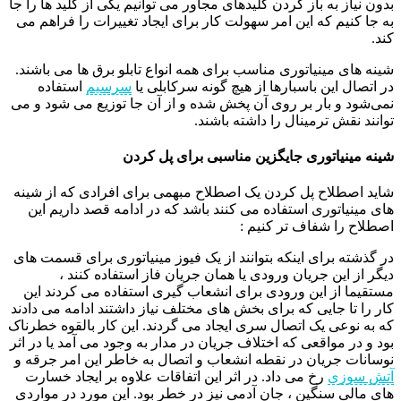
بدون نیاز به باز کردن کلیدهای مجاور می توانیم یکی از کلید ها را جا
به جا کنیم که این امر سهولت کار برای ایجاد تغییرات را فراهم می
کند.
شینه های مینیاتوری مناسب برای همه انواع تابلو برق ها می باشند.
در اتصال این باسبارها از هیچ گونه سرکابلی یا
سرسیم
استفاده
نمی‌شود و بار بر روی آن پخش شده و از آن جا توزیع می شود و می
توانند نقش ترمینال را داشته باشند.
شینه مینیاتوری جایگزین مناسبی برای پل کردن
شاید اصطلاح پل کردن یک اصطلاح مبهمی برای افرادی که از شینه
های مینیاتوری استفاده می کنند باشد که در ادامه قصد داریم این
اصطلاح را شفاف تر کنیم :
در گذشته برای اینکه بتوانند از یک فیوز مینیاتوری برای قسمت های
دیگر از این جریان ورودی یا همان جریان فاز استفاده کنند ،
مستقیما از این ورودی برای انشعاب گیری استفاده می کردند این
کار را تا جایی که برای بخش های مختلف نیاز داشتند ادامه می دادند
که به نوعی یک اتصال سری ایجاد می گردند. این کار بالقوه خطرناک
بود و در مواقعی که اختلاف جریان در مدار به وجود می آمد یا در اثر
نوسانات جریان در نقطه انشعاب و اتصال به خاطر این امر جرقه و
آتش سوزی
رخ می داد. در اثر این اتفاقات علاوه بر ایجاد خسارت
های مالی سنگین ، جان آدمی نیز در خطر بود. این مورد در مواردی