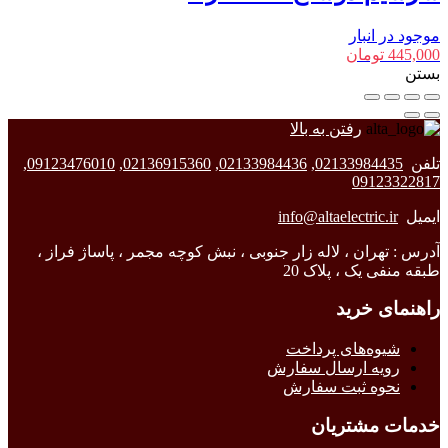
موجود در انبار
445,000
تومان
بستن
رفتن به بالا
تلفن
02133984435
,
02133984436
,
02136915360
,
09123476010
,
09123322817
ایمیل
info@altaelectric.ir
آدرس : تهران ، لاله زار جنوبی ، نبش کوچه مجمر ، پاساژ فراز ،
طبقه منفی یک ، پلاک 20
راهنمای خرید
شیوه‌های پرداخت
رویه ارسال سفارش
نحوه ثبت سفارش
خدمات مشتریان