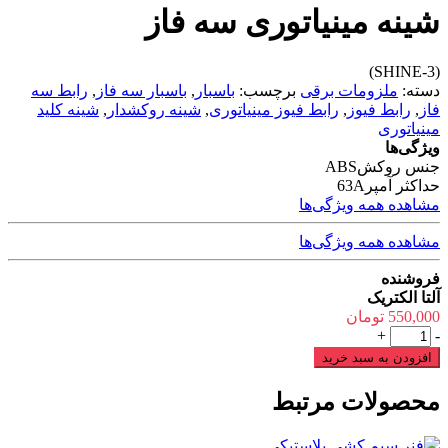
شینه مینیاتوری سه فاز
(SHINE-3)
دسته:
ملزومات برقی
برچسب:
باسبار
,
باسبار سه فاز
,
رابط سه
فاز
,
رابط فیوز
,
رابط فیوز مینیاتوری
,
شینه روکشدار
,
شینه کلید
مینیاتوری
ویژگی‌ها
جنس روکش
ABS
حداکثر آمپر
63A
مشاهده همه ویژگی‌ها
مشاهده همه ویژگی‌ها
فروشنده
آلتا الکتریک
550,000
تومان
شینه
+
-
مینیاتوری
افزودن به سبد خرید
سه
فاز
محصولات مرتبط
عدد