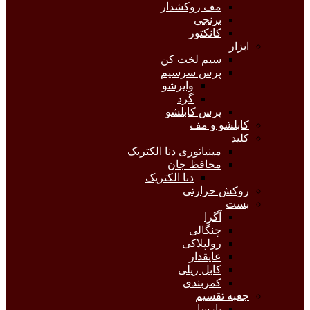
مف روکشدار
برنجی
کانکتور
ابزار
سیم لخت کن
پرس سرسیم
وایرشو
گرد
پرس کابلشو
کابلشو و مف
کلید
مینیاتوری دنا الکتریک
محافظ جان
دنا الکتریک
روکش حرارتی
بست
آگرا
چنگالی
رولپلاکی
عایقدار
کابل ریلی
کمربندی
جعبه تقسیم
پارسا