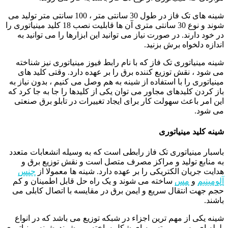
شینه های تک فاز در طول 30 سانتی متر ، 100 سانتی متر تولید می
شوند و نوع 30 سانتی متری آن ها قابلیت نصب 18 کلید مینیاتوری را
در خود دارند. در صورت نیاز می توانید این ابزارها را می توانید به
اندازه دلخواه برش بزنید.
شینه مینیاتوری تک فاز که با نام رابط فیوز مینیاتوری نیز شناخته
می شود ، نقش توزیع کننده برق را بر عهده دارد. وقتی کلید های
مینیاتوری را با استفاده از شینه به هم وصل می کنیم ، بدون نیاز به
باز کردن کلیدهای مجاور می توان یکی از کلیدها را جا به جا کرد که
این امر باعث سهولت کار برای ایجاد تغییرات در تابلو برق صنعتی
می شود.
شینه کلید مینیاتوری
باسبار مینیاتوری تک فاز رابطی است که به وسیله انشعابات متعدد
به منابع تولید و مراکز مصرف متصل است و نقش توزیع برق و
هدایت جریان الکتریکی را بر عهده دارد. شینه ها معمولا از
جنس
آلومینیم
و
مس
ساخته می شوند و یک راه حل قابل اطمینان و کم
حجم جهت انتقال سریع و ایمن برق در مقایسه با اتصال کابلی می
باشند.
شینه یکی از مهم ترین اجزاء در شبکه توزیع می باشد که در انواع
لوله ای ، سیمی و تسمه ای شکل ساخته می شوند. شینه مینیاتوری