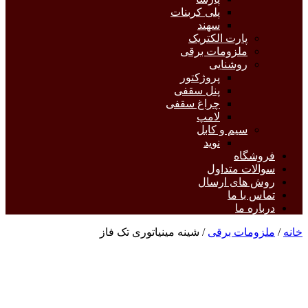
پلی کربنات
سهند
پارت الکتریک
ملزومات برقی
روشنایی
پروژکتور
پنل سقفی
چراغ سقفی
لامپ
سیم و کابل
نوید
فروشگاه
سوالات متداول
روش های ارسال
تماس با ما
درباره ما
خانه
/
ملزومات برقی
/ شینه مینیاتوری تک فاز