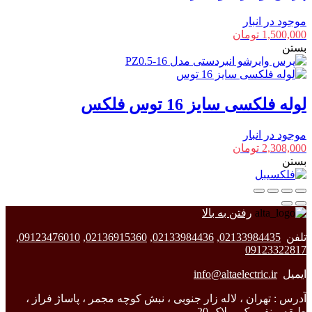
موجود در انبار
1,500,000
تومان
بستن
لوله فلکسی سایز 16 توس فلکس
موجود در انبار
2,308,000
تومان
بستن
رفتن به بالا
تلفن
02133984435
,
02133984436
,
02136915360
,
09123476010
,
09123322817
ایمیل
info@altaelectric.ir
آدرس : تهران ، لاله زار جنوبی ، نبش کوچه مجمر ، پاساژ فراز ،
طبقه منفی یک ، پلاک 20