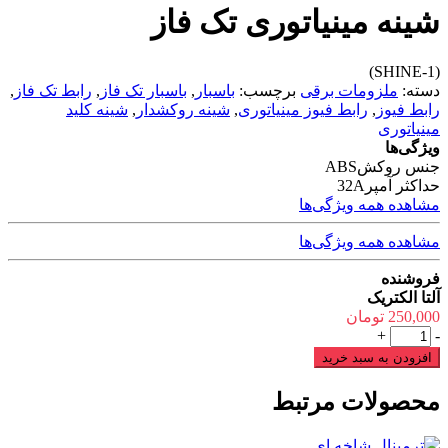
شینه مینیاتوری تک فاز
(SHINE-1)
دسته:
ملزومات برقی
برچسب:
باسبار
,
باسبار تک فاز
,
رابط تک فاز
,
رابط فیوز
,
رابط فیوز مینیاتوری
,
شینه روکشدار
,
شینه کلید
مینیاتوری
ویژگی‌ها
جنس روکش
ABS
حداکثر آمپر
32A
مشاهده همه ویژگی‌ها
مشاهده همه ویژگی‌ها
فروشنده
آلتا الکتریک
250,000
تومان
شینه
+
-
مینیاتوری
افزودن به سبد خرید
تک
فاز
محصولات مرتبط
عدد