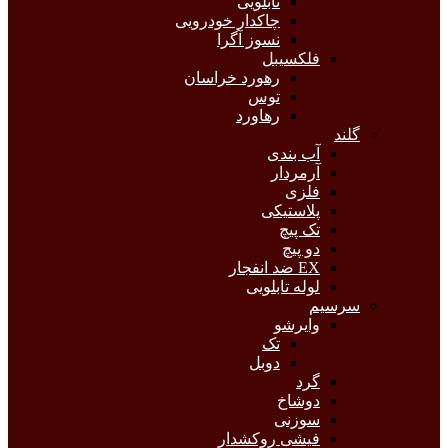
تابلویی
چاکدار خودرویی
نسوز آگرا
فلکسیبل
رهورد خراسان
توس
رهاورد
گلند
آب بندی
آرمردار
فلزی
پلاستیکی
تک پیچ
دو پیچ
EX ضد انفجار
لوله تابلویی
سرسیم
وایرشو
تک
دوبل
گرد
دوشاخ
سوزنی
فیشی روکشدار