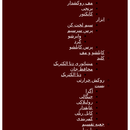
مف روکشدار
برنجی
کانکتور
ابزار
سیم لخت کن
پرس سرسیم
وایرشو
گرد
پرس کابلشو
کابلشو و مف
کلید
مینیاتوری دنا الکتریک
محافظ جان
دنا الکتریک
روکش حرارتی
بست
آگرا
چنگالی
رولپلاکی
عایقدار
کابل ریلی
کمربندی
جعبه تقسیم
پارسا