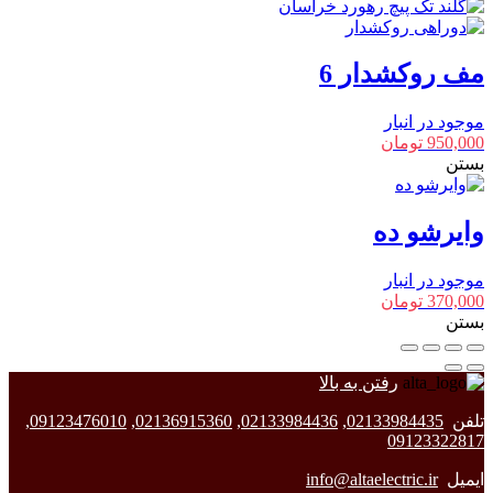
مف روکشدار 6
موجود در انبار
950,000
تومان
بستن
وایرشو ده
موجود در انبار
370,000
تومان
بستن
رفتن به بالا
تلفن
02133984435
,
02133984436
,
02136915360
,
09123476010
,
09123322817
ایمیل
info@altaelectric.ir