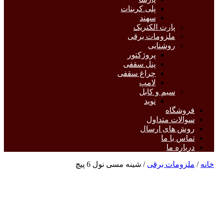
پلی کربنات
سهند
پارت الکتریک
ملزومات برقی
روشنایی
پروژکتور
پنل سقفی
چراغ سقفی
لامپ
سیم و کابل
نوید
فروشگاه
سوالات متداول
روش های ارسال
تماس با ما
درباره ما
خانه
/
ملزومات برقی
/ شینه مسی نول 6 پیچ