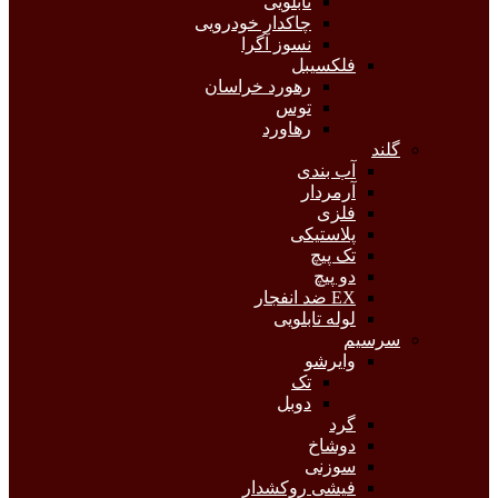
تابلویی
چاکدار خودرویی
نسوز آگرا
فلکسیبل
رهورد خراسان
توس
رهاورد
گلند
آب بندی
آرمردار
فلزی
پلاستیکی
تک پیچ
دو پیچ
EX ضد انفجار
لوله تابلویی
سرسیم
وایرشو
تک
دوبل
گرد
دوشاخ
سوزنی
فیشی روکشدار