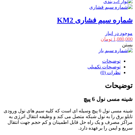
شماره سیم فشاری KM2
موجود در انبار
1,080,000
تومان
بستن
توضیحات
توضیحات تکمیلی
نظرات (0)
توضیحات
شینه مسی نول 6 پیچ
شینه مسی نول 6 پیچ وسیله ای است که کلیه سیم های نول ورودی
تابلو برق را به نول شبکه متصل می کند و وظیفه انتقال انرژی به
مراکز مصرف و یک راه حل قابل اطمینان و کم حجم جهت انتقال
سریع و ایمن را برعهده دارد.