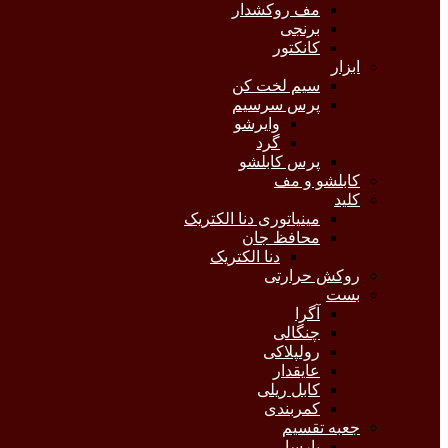
مف روکشدار
برنجی
کانکتور
ابزار
سیم لخت کن
پرس سرسیم
وایرشو
گرد
پرس کابلشو
کابلشو و مف
کلید
مینیاتوری دنا الکتریک
محافظ جان
دنا الکتریک
روکش حرارتی
بست
آگرا
چنگالی
رولپلاکی
عایقدار
کابل ریلی
کمربندی
جعبه تقسیم
پارسا