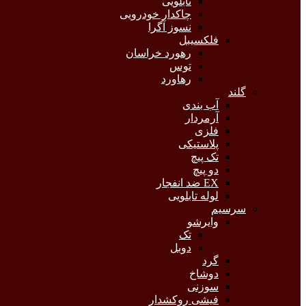
تابلویی
چاکدار خودرویی
نسوز آگرا
فلکسیبل
رهورد خراسان
توس
رهاورد
گلند
آب بندی
آرمردار
فلزی
پلاستیکی
تک پیچ
دو پیچ
EX ضد انفجار
لوله تابلویی
سرسیم
وایرشو
تک
دوبل
گرد
دوشاخ
سوزنی
فیشی روکشدار