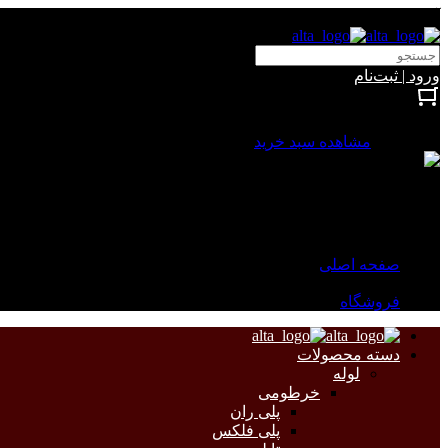
آلتا الکتریک
ورود | ثبت‌نام
بستن
0 محصول
مشاهده سبد خرید
سبد خرید شما خالی است.
جهت مشاهده محصولات بیشتر به صفحات زیر مراجعه نمایید.
صفحه اصلی
فروشگاه
دسته محصولات
لوله
خرطومی
پلی ران
پلی فلکس