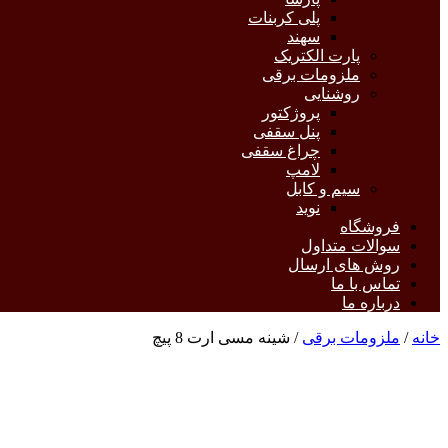
پلی کربنات
سهند
پارت الکتریک
ملزومات برقی
روشنایی
پروژکتور
پنل سقفی
چراغ سقفی
لامپ
سیم و کابل
نوید
فروشگاه
سوالات متداول
روش های ارسال
تماس با ما
درباره ما
خانه
/
ملزومات برقی
/ شینه مسی ارت 8 پیچ