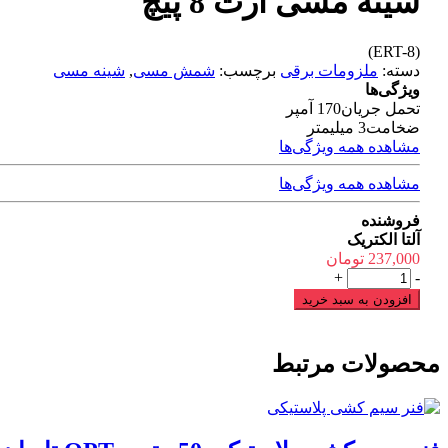
شینه مسی ارت 8 پیچ
(ERT-8)
دسته:
ملزومات برقی
برچسب:
شمش مسی
,
شینه مسی
ویژگی‌ها
تحمل جریان
170 آمپر
ضخامت
3 میلیمتر
مشاهده همه ویژگی‌ها
مشاهده همه ویژگی‌ها
فروشنده
آلتا الکتریک
237,000
تومان
شینه
+
-
مسی
افزودن به سبد خرید
ارت
8
پیچ
محصولات مرتبط
عدد