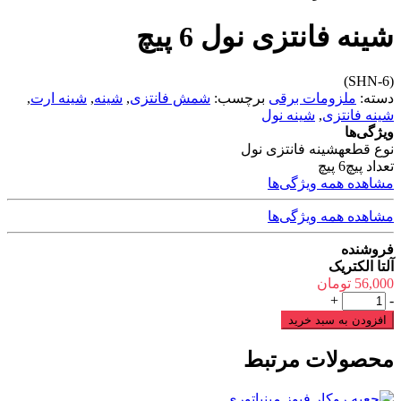
شینه فانتزی نول 6 پیچ
(SHN-6)
دسته:
ملزومات برقی
برچسب:
شمش فانتزی
,
شینه
,
شینه ارت
,
شینه فانتزی
,
شینه نول
ویژگی‌ها
نوع قطعه
شینه فانتزی نول
تعداد پیچ
6 پیچ
مشاهده همه ویژگی‌ها
مشاهده همه ویژگی‌ها
فروشنده
آلتا الکتریک
56,000
تومان
شینه
+
-
فانتزی
افزودن به سبد خرید
نول
6
محصولات مرتبط
پیچ
عدد