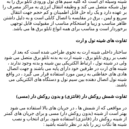
شینه وسیله ای است که کلیه سیم های نول ورودی تابلو برق را به
نول شبکه متصل می کند و وظیفه انتقال انرژی به مراکز مصرف را
بر عهده دارد و یک راه حل قابل اطمینان و کم حجم جهت انتقال
سریع و ایمن ، برق در مقایسه با اتصال کابلی است و به دلیل داشتن
ظاهر مناسب و زیبا و استحکام مناسب از مقبولیت قابل توجهی
برخوردار است و مناسب برای همه انواع تابلو برق ها می باشد.
تفاوت های شینه نول و ارت
ساختار داخلی شینه ارت به نحوی طراحی شده است که بعد از
نصب بر روی تابلو برق ، شینه ارت به بدنه تابلو برق متصل می شود
ولی در شینه نول ، ارتباط الکتریکی بین شینه و بدنه وجود ندارند ،
شینه های ارت در طرفین خود دارای پایه می باشند و جهت اتصال
هادی های حفاظتی به زمین مورد استفاده قرار می گیرد ، در واقع
شینه نول اتصال دهنده بین سیم نول و دستگاه های الکتریکی می
باشند.
تفاوت شمش روکش دار (فانتزی) و بدون روکش دار (مسی)
در مواقعی که از شمش ها ، در جریان های بالا استفاده می شود
بهتر است از شینه (بدون روکش دار) مسی و برای جریان های کمتر
از شینه روکش دار (فانتزی) استفاده شود. برای انتخاب و نصب
شینه ها نکات زیر را باید در نظر داشته باشید :