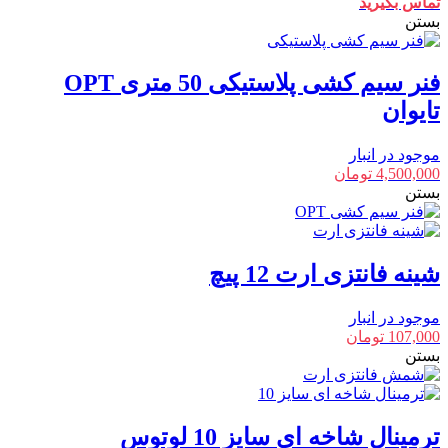
تماس بگیرید
بستن
فنر سیم کشی پلاستیکی 50 متری OPT
تایوان
موجود در انبار
4,500,000
تومان
بستن
شینه فانتزی ارت 12 پیچ
موجود در انبار
107,000
تومان
بستن
ترمینال شاخه ای سایز 10 لوتوس