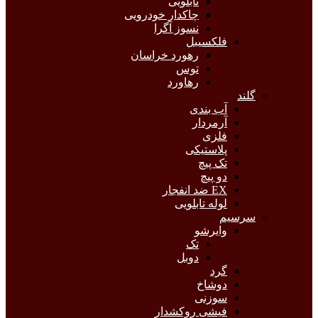
تابلویی
چاکدار خودرویی
نسوز آگرا
فلکسیبل
رهورد خراسان
توس
رهاورد
گلند
آب بندی
آرمردار
فلزی
پلاستیکی
تک پیچ
دو پیچ
EX ضد انفجار
لوله تابلویی
سرسیم
وایرشو
تک
دوبل
گرد
دوشاخ
سوزنی
فیشی روکشدار