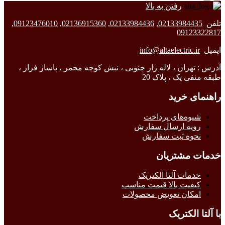
رفتن به بالا
تلفن
02133984435
,
02133984436
,
02136915360
,
09123476010
,
09123322817
ایمیل
info@altaelectric.ir
آدرس : تهران ، لاله زار جنوبی ، نبش کوچه مجمر ، پاساژ فراز ،
طبقه منفی یک ، پلاک 20
راهنمای خرید
شیوه‌های پرداخت
رویه ارسال سفارش
نحوه ثبت سفارش
خدمات مشتریان
خدمات آلتا الکتریک
کیفیت بالا قیمت مناسب
امکان تعویض محصولات
با آلتا الکتریک