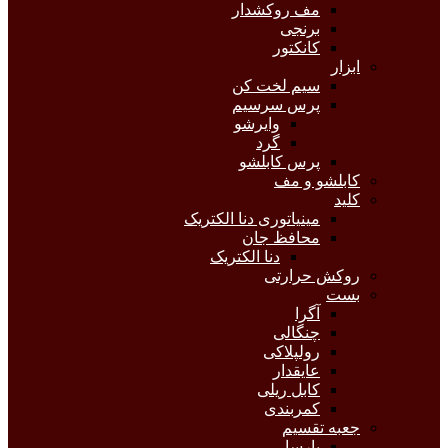
مف روکشدار
برنجی
کانکتور
ابزار
سیم لخت کن
پرس سرسیم
وایرشو
گرد
پرس کابلشو
کابلشو و مف
کلید
مینیاتوری دنا الکتریک
محافظ جان
دنا الکتریک
روکش حرارتی
بست
آگرا
چنگالی
رولپلاکی
عایقدار
کابل ریلی
کمربندی
جعبه تقسیم
پارسا