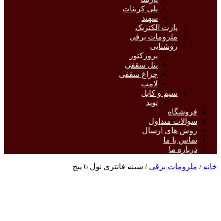
پلی کربنات
سهند
پارت الکتریک
ملزومات برقی
روشنایی
پروژکتور
پنل سقفی
چراغ سقفی
لامپ
سیم و کابل
نوید
فروشگاه
سوالات متداول
روش های ارسال
تماس با ما
درباره ما
خانه
/
ملزومات برقی
/ شینه فانتزی نول 6 پیچ