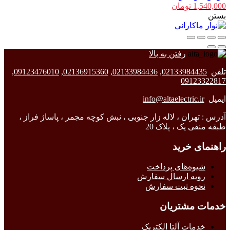
1,540,000
تومان
بستن
رفتن به بالا
تلفن
02133984435
,
02133984436
,
02136915360
,
09123476010
,
09123322817
ایمیل
info@altaelectric.ir
آدرس : تهران ، لاله زار جنوبی ، نبش کوچه مجمر ، پاساژ فراز ،
طبقه منفی یک ، پلاک 20
راهنمای خرید
شیوه‌های پرداخت
رویه ارسال سفارش
نحوه ثبت سفارش
خدمات مشتریان
خدمات آلتا الکتریک