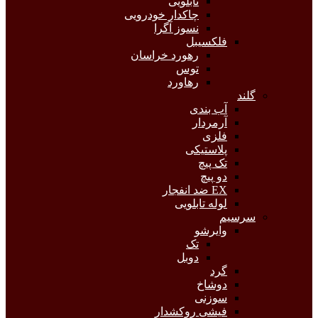
تابلویی
چاکدار خودرویی
نسوز آگرا
فلکسیبل
رهورد خراسان
توس
رهاورد
گلند
آب بندی
آرمردار
فلزی
پلاستیکی
تک پیچ
دو پیچ
EX ضد انفجار
لوله تابلویی
سرسیم
وایرشو
تک
دوبل
گرد
دوشاخ
سوزنی
فیشی روکشدار