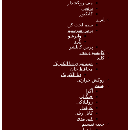
مف روکشدار
برنجی
کانکتور
ابزار
سیم لخت کن
پرس سرسیم
وایرشو
گرد
پرس کابلشو
کابلشو و مف
کلید
مینیاتوری دنا الکتریک
محافظ جان
دنا الکتریک
روکش حرارتی
بست
آگرا
چنگالی
رولپلاکی
عایقدار
کابل ریلی
کمربندی
جعبه تقسیم
پارسا