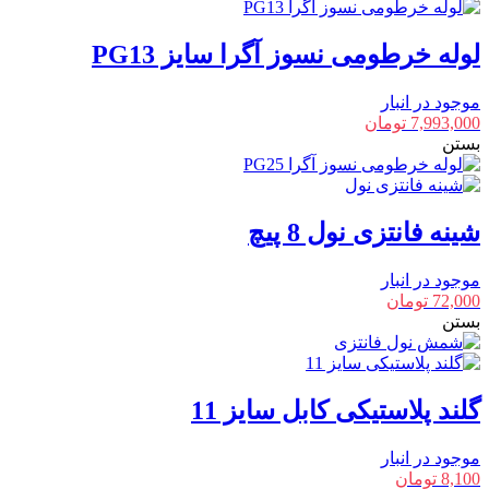
لوله خرطومی نسوز آگرا سایز PG13
موجود در انبار
7,993,000
تومان
بستن
شینه فانتزی نول 8 پیچ
موجود در انبار
72,000
تومان
بستن
گلند پلاستیکی کابل سایز 11
موجود در انبار
8,100
تومان