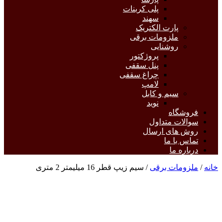
پلی کربنات
سهند
پارت الکتریک
ملزومات برقی
روشنایی
پروژکتور
پنل سقفی
چراغ سقفی
لامپ
سیم و کابل
نوید
فروشگاه
سوالات متداول
روش های ارسال
تماس با ما
درباره ما
خانه
/
ملزومات برقی
/ سیم زیپ قطر 16 میلیمتر 2 متری