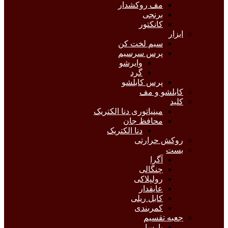
مف روکشدار
برنجی
کانکتور
ابزار
سیم لخت کن
پرس سرسیم
وایرشو
گرد
پرس کابلشو
کابلشو و مف
کلید
مینیاتوری دنا الکتریک
محافظ جان
دنا الکتریک
روکش حرارتی
بست
آگرا
چنگالی
رولپلاکی
عایقدار
کابل ریلی
کمربندی
جعبه تقسیم
پارسا