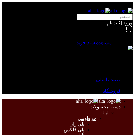
آلتا الکتریک
ورود | ثبت‌نام
بستن
0 محصول
مشاهده سبد خرید
سبد خرید شما خالی است.
جهت مشاهده محصولات بیشتر به صفحات زیر مراجعه نمایید.
صفحه اصلی
فروشگاه
دسته محصولات
لوله
خرطومی
پلی ران
پلی فلکس