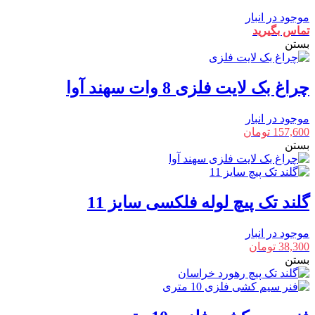
موجود در انبار
تماس بگیرید
بستن
چراغ بک لایت فلزی 8 وات سهند آوا
موجود در انبار
157,600
تومان
بستن
گلند تک پیچ لوله فلکسی سایز 11
موجود در انبار
38,300
تومان
بستن