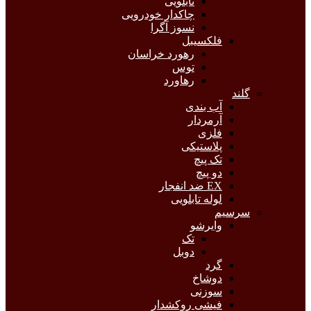
تابلویی
چاکدار خودرویی
نسوز آگرا
فلکسیبل
رهورد خراسان
توس
رهاورد
گلند
آب بندی
آرمردار
فلزی
پلاستیکی
تک پیچ
دو پیچ
EX ضد انفجار
لوله تابلویی
سرسیم
وایرشو
تک
دوبل
گرد
دوشاخ
سوزنی
فیشی روکشدار