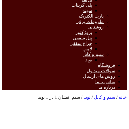
پلی کربنات
سهند
پارت الکتریک
ملزومات برقی
روشنایی
پروژکتور
پنل سقفی
چراغ سقفی
لامپ
سیم و کابل
نوید
فروشگاه
سوالات متداول
روش های ارسال
تماس با ما
درباره ما
خانه
/
سیم و کابل
/
نوید
/ سیم افشان 1 در 1 نوید