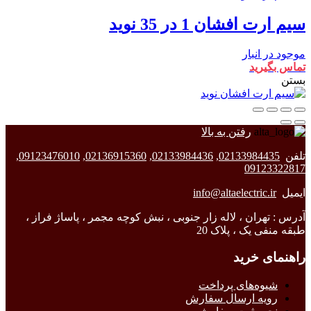
سیم ارت افشان 1 در 35 نوید
موجود در انبار
تماس بگیرید
بستن
رفتن به بالا
تلفن
02133984435
,
02133984436
,
02136915360
,
09123476010
,
09123322817
ایمیل
info@altaelectric.ir
آدرس : تهران ، لاله زار جنوبی ، نبش کوچه مجمر ، پاساژ فراز ،
طبقه منفی یک ، پلاک 20
راهنمای خرید
شیوه‌های پرداخت
رویه ارسال سفارش