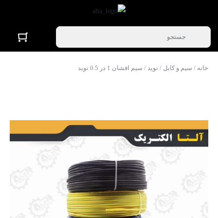
خانه
/
سیم و کابل
/
نوید
/ سیم افشان 1 در 0.5 نوید