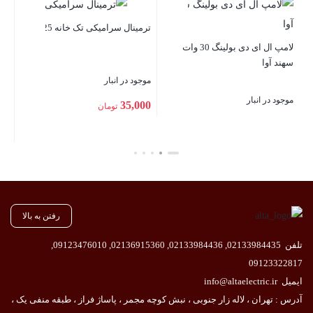
درپوش پلاستیکی رزوه دار سایز
کابلشو آلومی
PG36
نال سرامیکی تک خانه 25 آمپر
موجود در انبار
موجود در انب
د در انبار
تماس بگیرید
200,000
35,
تومان
بستن
بستن
ن
رفتن به بالا
تلفن
02133984435
,
02133984436
,
02136915360
,
09123476010
,
09123322817
ایمیل
info@altaelectric.ir
آدرس : تهران ، لاله زار جنوبی ، نبش کوچه مجمر ، پاساژ فراز ، طبقه منفی یک ،