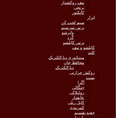
مف روکشدار
برنجی
کانکتور
ابزار
سیم لخت کن
پرس سرسیم
وایرشو
گرد
پرس کابلشو
کابلشو و مف
کلید
مینیاتوری دنا الکتریک
محافظ جان
دنا الکتریک
روکش حرارتی
بست
آگرا
چنگالی
رولپلاکی
عایقدار
کابل ریلی
کمربندی
جعبه تقسیم
پارسا