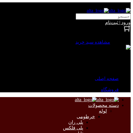
آلتا الکتریک
ورود | ثبت‌نام
بستن
0 محصول
مشاهده سبد خرید
سبد خرید شما خالی است.
جهت مشاهده محصولات بیشتر به صفحات زیر مراجعه نمایید.
صفحه اصلی
فروشگاه
دسته محصولات
لوله
خرطومی
پلی ران
پلی فلکس