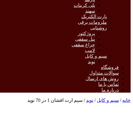
پلی کربنات
سهند
پارت الکتریک
ملزومات برقی
روشنایی
پروژکتور
پنل سقفی
چراغ سقفی
لامپ
سیم و کابل
نوید
فروشگاه
سوالات متداول
روش های ارسال
تماس با ما
درباره ما
خانه
/
سیم و کابل
/
نوید
/ سیم ارت افشان 1 در 70 نوید