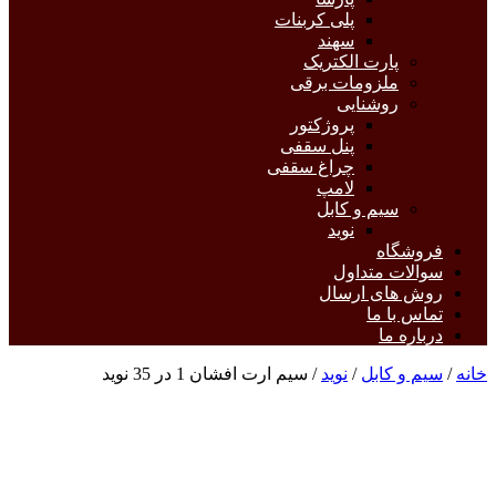
پلی کربنات
سهند
پارت الکتریک
ملزومات برقی
روشنایی
پروژکتور
پنل سقفی
چراغ سقفی
لامپ
سیم و کابل
نوید
فروشگاه
سوالات متداول
روش های ارسال
تماس با ما
درباره ما
خانه
/
سیم و کابل
/
نوید
/ سیم ارت افشان 1 در 35 نوید