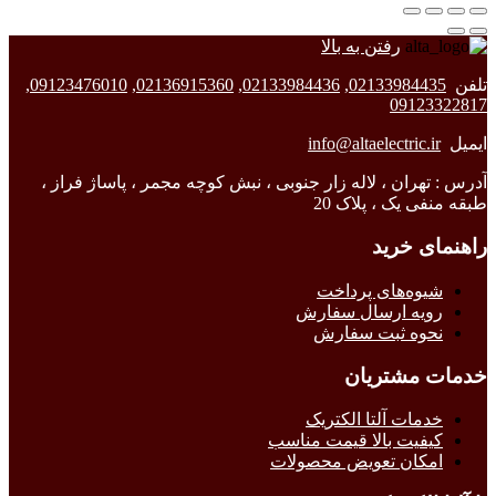
رفتن به بالا
تلفن
02133984435
,
02133984436
,
02136915360
,
09123476010
,
09123322817
ایمیل
info@altaelectric.ir
آدرس : تهران ، لاله زار جنوبی ، نبش کوچه مجمر ، پاساژ فراز ،
طبقه منفی یک ، پلاک 20
راهنمای خرید
شیوه‌های پرداخت
رویه ارسال سفارش
نحوه ثبت سفارش
خدمات مشتریان
خدمات آلتا الکتریک
کیفیت بالا قیمت مناسب
امکان تعویض محصولات