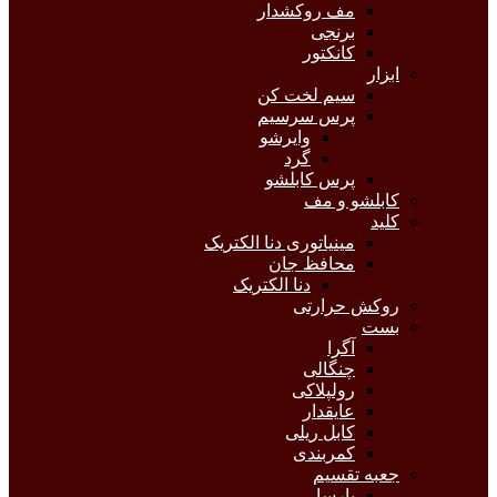
مف روکشدار
برنجی
کانکتور
ابزار
سیم لخت کن
پرس سرسیم
وایرشو
گرد
پرس کابلشو
کابلشو و مف
کلید
مینیاتوری دنا الکتریک
محافظ جان
دنا الکتریک
روکش حرارتی
بست
آگرا
چنگالی
رولپلاکی
عایقدار
کابل ریلی
کمربندی
جعبه تقسیم
پارسا