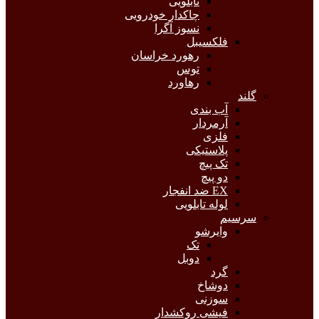
تابلویی
چاکدار خودرویی
نسوز آگرا
فلکسیبل
رهورد خراسان
توس
رهاورد
گلند
آب بندی
آرمردار
فلزی
پلاستیکی
تک پیچ
دو پیچ
EX ضد انفجار
لوله تابلویی
سرسیم
وایرشو
تک
دوبل
گرد
دوشاخ
سوزنی
فیشی روکشدار