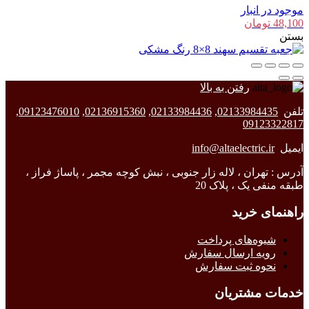
موجود در انبار
48,100
تومان
بستن
رفتن به بالا
تلفن
02133984435
,
02133984436
,
02136915360
,
09123476010
,
09123322817
ایمیل
info@altaelectric.ir
آدرس : تهران ، لاله زار جنوبی ، نبش کوچه مجمر ، پاساژ فراز ،
طبقه منفی یک ، پلاک 20
راهنمای خرید
شیوه‌های پرداخت
رویه ارسال سفارش
نحوه ثبت سفارش
خدمات مشتریان