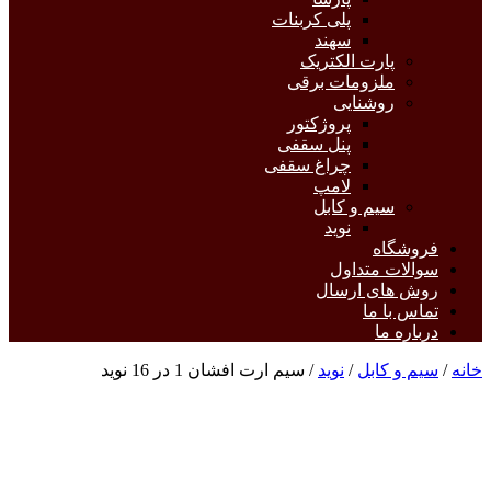
پلی کربنات
سهند
پارت الکتریک
ملزومات برقی
روشنایی
پروژکتور
پنل سقفی
چراغ سقفی
لامپ
سیم و کابل
نوید
فروشگاه
سوالات متداول
روش های ارسال
تماس با ما
درباره ما
خانه
/
سیم و کابل
/
نوید
/ سیم ارت افشان 1 در 16 نوید