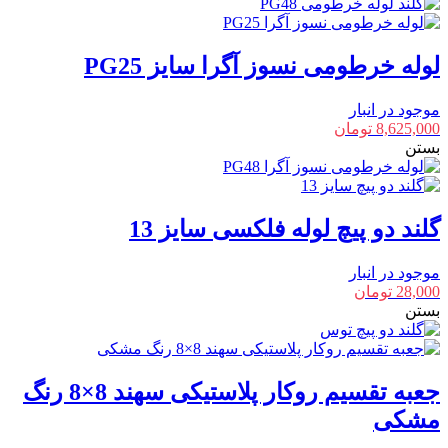
لوله خرطومی نسوز آگرا سایز PG25
موجود در انبار
8,625,000
تومان
بستن
گلند دو پیچ لوله فلکسی سایز 13
موجود در انبار
28,000
تومان
بستن
جعبه تقسیم روکار پلاستیکی سهند 8×8 رنگ
مشکی