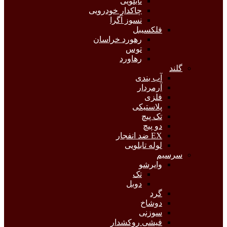
تابلویی
چاکدار خودرویی
نسوز آگرا
فلکسیبل
رهورد خراسان
توس
رهاورد
گلند
آب بندی
آرمردار
فلزی
پلاستیکی
تک پیچ
دو پیچ
EX ضد انفجار
لوله تابلویی
سرسیم
وایرشو
تک
دوبل
گرد
دوشاخ
سوزنی
فیشی روکشدار