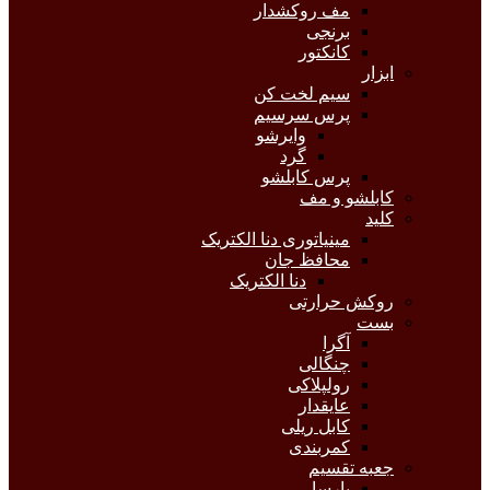
مف روکشدار
برنجی
کانکتور
ابزار
سیم لخت کن
پرس سرسیم
وایرشو
گرد
پرس کابلشو
کابلشو و مف
کلید
مینیاتوری دنا الکتریک
محافظ جان
دنا الکتریک
روکش حرارتی
بست
آگرا
چنگالی
رولپلاکی
عایقدار
کابل ریلی
کمربندی
جعبه تقسیم
پارسا