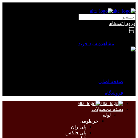
آلتا الکتریک
ورود | ثبت‌نام
بستن
0 محصول
مشاهده سبد خرید
سبد خرید شما خالی است.
جهت مشاهده محصولات بیشتر به صفحات زیر مراجعه نمایید.
صفحه اصلی
فروشگاه
دسته محصولات
لوله
خرطومی
پلی ران
پلی فلکس